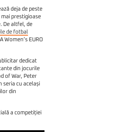
ează deja de peste
ei mai prestigioase
 De altfel, de
le de fotbal
EFA Women’s EURO
blicitar dedicat
ante din jocurile
od of War, Peter
 seria cu același
lor din
ială a competiției