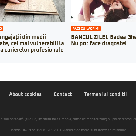
O
RAZI CU LACRIMI
 angajații din medii
BANCUL ZILEI. Badea Ghe
ate, cei mai vulnerabili la
Nu pot face dragoste!
a carierelor profesionale
About cookies
Contact
Termeni si conditii
ie sau persoană (site-uri, instituţii mass-media, firme de monitorizare) nu poate reproduce 
Decizia ONJN nr. 1598/16.09.2021. Jocurile de noroc sunt interzise minorilor.