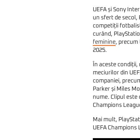
UEFA și Sony Inter
un sfert de secol, 
competiții fotbali
curând, PlayStatio
feminine
, precum
2025.
În aceste condiții,
meciurilor din UE
companiei, precum 
Parker și Miles Mo
nume. Clipul este 
Champions Leagu
Mai mult, PlayStat
UEFA Champions 