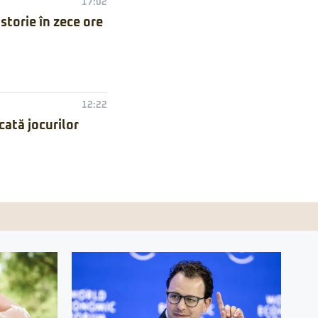
17:02
torie în zece ore
12:22
ată jocurilor