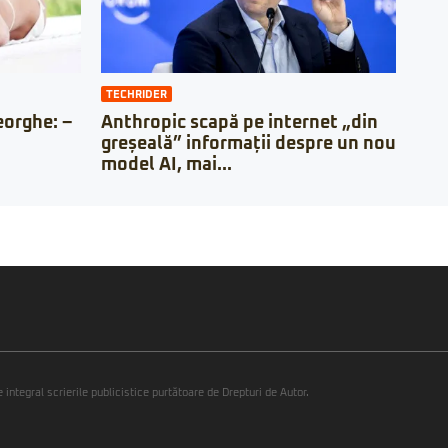
TECHRIDER
orghe: –
Anthropic scapă pe internet „din
greșeală” informații despre un nou
model AI, mai...
integral scrierile publicistice purtătoare de Drepturi de Autor.