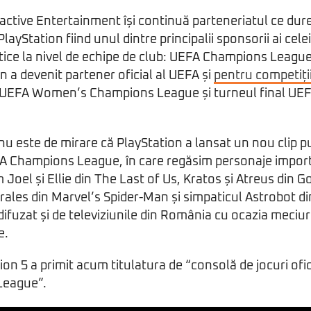
active Entertainment își continuă parteneriatul ce dur
PlayStation fiind unul dintre principalii sponsorii ai cel
stice la nivel de echipe de club: UEFA Champions League.
n a devenit partener oficial al UEFA și
pentru competiții
 UEFA Women’s Champions League și turneul final U
 nu este de mirare că PlayStation a lansat un nou clip pu
FA Champions League, în care regăsim personaje import
Joel și Ellie din The Last of Us, Kratos și Atreus din G
rales din Marvel’s Spider-Man și simpaticul Astrobot din
difuzat și de televiziunile din România cu ocazia meciuri
e.
ion 5 a primit acum titulatura de “consolă de jocuri ofic
League”.