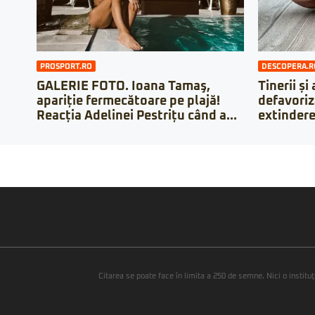
PROSPORT.RO
DESCOPERA.R
GALERIE FOTO. Ioana Tamaş,
Tinerii și
apariție fermecătoare pe plajă!
defavoriz
Reacția Adelinei Pestrițu când a...
extindere
Citarea se poate face în limita a 250 de semne. Nici o instituţ