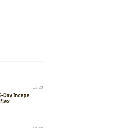
13:29
E-Day începe
flex