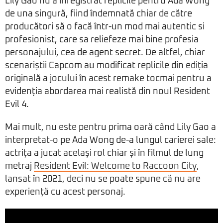
Lily Gao nu a înregistrat replicile pentru Ada Wong
de una singură, fiind îndemnată chiar de către
producători să o facă într-un mod mai autentic si
profesionist, care sa reliefeze mai bine profesia
personajului, cea de agent secret. De altfel, chiar
scenariștii Capcom au modificat replicile din ediția
originală a jocului în acest remake tocmai pentru a
evidenția abordarea mai realistă din noul Resident
Evil 4.
Mai mult, nu este pentru prima oară când Lily Gao a
interpretat-o pe Ada Wong de-a lungul carierei sale:
actrița a jucat același rol chiar și în filmul de lung
metraj
Resident Evil: Welcome to Raccoon City
,
lansat în 2021, deci nu se poate spune că nu are
experiență cu acest personaj.