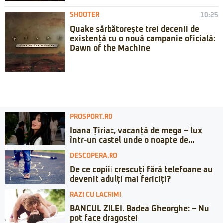
SHOOTER
10:25
Quake sărbătorește trei decenii de
existență cu o nouă campanie oficială:
Dawn of the Machine
PROSPORT.RO
Ioana Țiriac, vacanță de mega – lux
într-un castel unde o noapte de...
DESCOPERA.RO
De ce copiii crescuți fără telefoane au
devenit adulți mai fericiți?
RAZI CU LACRIMI
BANCUL ZILEI. Badea Gheorghe: – Nu
pot face dragoste!