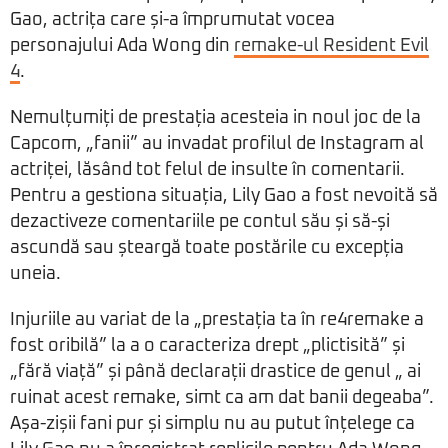
Gao, actrița care și-a împrumutat vocea
personajului Ada Wong din
remake-ul Resident Evil
4
.
Nemulțumiți de prestația acesteia in noul joc de la
Capcom, „fanii” au invadat profilul de Instagram al
actriței, lăsând tot felul de insulte în comentarii.
Pentru a gestiona situația, Lily Gao a fost nevoită să
dezactiveze comentariile pe contul său și să-și
ascundă sau șteargă toate postările cu excepția
uneia.
Injuriile au variat de la „prestația ta în re4remake a
fost oribilă” la a o caracteriza drept „plictisită” și
„fără viață” și până declarații drastice de genul „ ai
ruinat acest remake, simt ca am dat banii degeaba”.
Așa-zișii fani pur și simplu nu au putut înțelege ca