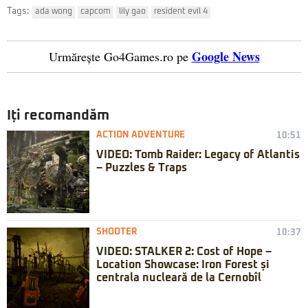
Tags:
ada wong
capcom
lily gao
resident evil 4
Google News
Urmărește Go4Games.ro pe
Iți recomandăm
ACTION ADVENTURE
10:51
VIDEO: Tomb Raider: Legacy of Atlantis
– Puzzles & Traps
SHOOTER
10:37
VIDEO: STALKER 2: Cost of Hope –
Location Showcase: Iron Forest și
centrala nucleară de la Cernobîl