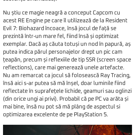
Nu știu ce magie neagră a conceput Capcom cu
acest RE Engine pe care îl utilizează de la Resident
Evil 7: Biohazard încoace, însă jocul de față se
prezintă într-un mare fel, fiind însă și optimizat
exemplar. Dacă aș căuta totuși un nod în papură, aș
putea indica părul personajelor drept un pic cam
țeapăn, precum și reflexiile de tip SSR (screen space
reflections), care mai generează unele artefacte.
Nu am remarcat ca jocul să folosească Ray Tracing,
însă aici s-ar putea să mă înșel, doar luminile fiind
reflectate în suprafețele lichide, geamuri sau oglinzi
(din orice ungi ai privi). Probabil că pe PC va arăta și
mai bine, însă nu pot să mă plâng de aspectul si
optimizarea excelente de pe PlayStation 5.