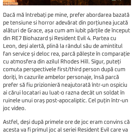
Dacă mă întrebați pe mine, prefer abordarea bazată
pe tensiune si horror adevărat din porțiunea jucată
alături de Grace, așa cum am iubit părțile de început
din RE7 Biohazard și Resident Evil 4. Partea cu
Leon, deși alertă, plină la rândul său de amintitul
fan service și deloc rea, parcă pălește în comparație
cu atmosfera din azilul Rhodes Hill. Sigur, puteți
comuta perspectivele first/third person după cum
doriți, în cazurile ambelor personaje, însă parcă
prefer să fiu prizionieră neajutorată într-un ospiciu
ai cărui locatari au luat-o razna decât un soldat în
ruinele unui oraș post-apocaliptic. Cel puțin într-un
joc video.
Astfel, deși după primele ore de joc eram convins că
acesta va fi primul joc al seriei Resident Evil care va