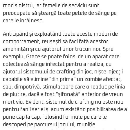
mod sinistru, iar femeile de serviciu sunt
preocupate să șteargă toate petele de sânge pe
care le întâlnesc.
Anticipând și exploatând toate aceste moduri de
comportament, reușești să faci față acestor
amenințări și cu ajutorul unor trucuri noi. Spre
exemplu, Grace se poate folosi de un aparat care
colectează sânge infectat pentru a realiza, cu
ajutorul sistemului de crafting din joc, niște injecții
capabile să elimine “din prima” un zombie afectat,
sau, dimpotrivă, stimulatoare care o readuc pe linia
de plutire, dacă a fost “șifonată” anterior de vreun
mort viu. Evident, sistemul de crafting nu este nou
pentru fanii seriei și acum existând posibilitatea de a
pune cap la cap, folosind formule pe care le
descoperi pe parcursul jocului, muniție