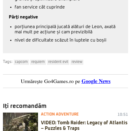
fan service cât cuprinde
Părţi negative
porțiunea principală jucată alături de Leon, axată
mai mult pe acțiune și cam previzibilă
nivel de dificultate scăzut în luptele cu boșii
Tags:
capcom
requiem
resident evil
review
Google News
Urmărește Go4Games.ro pe
Iți recomandăm
ACTION ADVENTURE
10:51
VIDEO: Tomb Raider: Legacy of Atlantis
– Puzzles & Traps