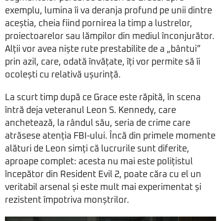
exemplu, lumina îi va deranja profund pe unii dintre
aceștia, cheia fiind pornirea la timp a lustrelor,
proiectoarelor sau lămpilor din mediul înconjurător.
Alții vor avea niște rute prestabilite de a „bântui”
prin azil, care, odată învățate, îți vor permite să îi
ocolești cu relativă ușurință.
La scurt timp după ce Grace este răpită, în scena
întră deja veteranul Leon S. Kennedy, care
anchetează, la rândul său, seria de crime care
atrăsese atenția FBI-ului. Încă din primele momente
alături de Leon simți că lucrurile sunt diferite,
aproape complet: acesta nu mai este polițistul
începător din Resident Evil 2, poate căra cu el un
veritabil arsenal și este mult mai experimentat și
rezistent împotriva monștrilor.