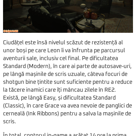
Ciudățel este însă nivelul scăzut de rezistență al
unor boși pe care Leon îi va înfrunta pe parcursul
aventurii sale, inclusiv cel final. Pe dificultatea
Standard (Modern), în care ai parte de autosave-uri,
pe lângă mașinile de scris uzuale, câteva focuri de
shotgun bine țintite sunt suficiente pentru a reduce
la tăcere inamici care îți mâncau zilele în RE2.
Există, pe lângă Easy, și dificultatea Standard
(Classic), în care Grace va avea nevoie de panglici de
cerneală (Ink Ribbons) pentru a salva la mașinile de
scris.
În total, contorul in-game a arătat 14 ore la prima