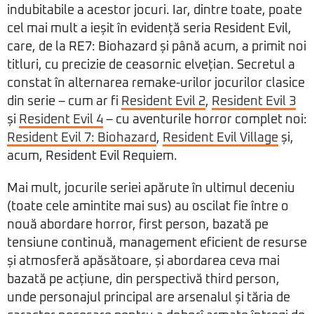
indubitabile a acestor jocuri. Iar, dintre toate, poate
cel mai mult a ieșit în evidență seria Resident Evil,
care, de la RE7: Biohazard și până acum, a primit noi
titluri, cu precizie de ceasornic elvețian. Secretul a
constat în alternarea remake-urilor jocurilor clasice
din serie – cum ar fi
Resident Evil 2
,
Resident Evil 3
și
Resident Evil 4
– cu aventurile horror complet noi:
Resident Evil 7: Biohazard
,
Resident Evil Village
și,
acum, Resident Evil Requiem.
Mai mult, jocurile seriei apărute în ultimul deceniu
(toate cele amintite mai sus) au oscilat fie între o
nouă abordare horror, first person, bazată pe
tensiune continuă, management eficient de resurse
și atmosferă apăsătoare, și abordarea ceva mai
bazată pe acțiune, din perspectivă third person,
unde personajul principal are arsenalul și tăria de