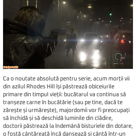
Ca o noutate absolută pentru serie, acum morții vii
din azilul Rhodes Hill își păstrează obiceiurile
primare din timpul vieții: bucătarul va continua să
tranșeze carne în bucătărie (sau pe tine, dacă te
zărește și urmărește), majordomii vor fi preocupați
să închidă și să deschidă luminile din clădire,
doctorii păstrează la îndemână bisturiele din dotare,
o fostă cântăreață încă dansează și cântă într-un