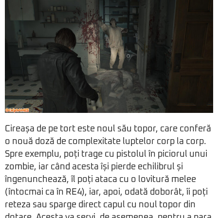
Cireașa de pe tort este noul său topor, care conferă
o nouă doză de complexitate luptelor corp la corp.
Spre exemplu, poți trage cu pistolul în piciorul unui
zombie, iar când acesta își pierde echilibrul și
îngenunchează, îl poți ataca cu o lovitură melee
(întocmai ca în RE4), iar, apoi, odată doborât, îi poți
reteza sau sparge direct capul cu noul topor din
dotare. Acesta va servi, de asemenea, pentru a para