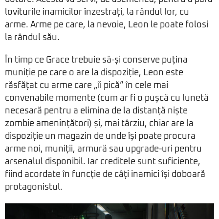
loviturile inamicilor înzestrați, la rândul lor, cu
arme. Arme pe care, la nevoie, Leon le poate folosi
la rândul său.
În timp ce Grace trebuie să-și conserve puțina
muniție pe care o are la dispoziție, Leon este
răsfățat cu arme care „îi pică” în cele mai
convenabile momente (cum ar fi o pușcă cu lunetă
necesară pentru a elimina de la distanță niște
zombie amenințători) și, mai târziu, chiar are la
dispoziție un magazin de unde își poate procura
arme noi, muniții, armură sau upgrade-uri pentru
arsenalul disponibil. Iar creditele sunt suficiente,
fiind acordate în funcție de câți inamici își doboară
protagonistul.