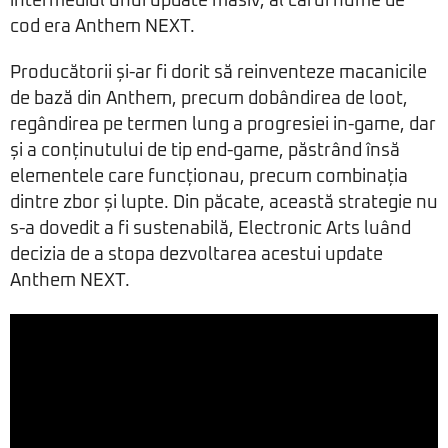
intermediul unui update masiv, al cărui nume de
cod era Anthem NEXT.
Producătorii și-ar fi dorit să reinventeze macanicile
de bază din Anthem, precum dobândirea de loot,
regândirea pe termen lung a progresiei in-game, dar
și a conținutului de tip end-game, păstrând însă
elementele care funcționau, precum combinația
dintre zbor și lupte. Din păcate, această strategie nu
s-a dovedit a fi sustenabilă, Electronic Arts luând
decizia de a stopa dezvoltarea acestui update
Anthem NEXT.