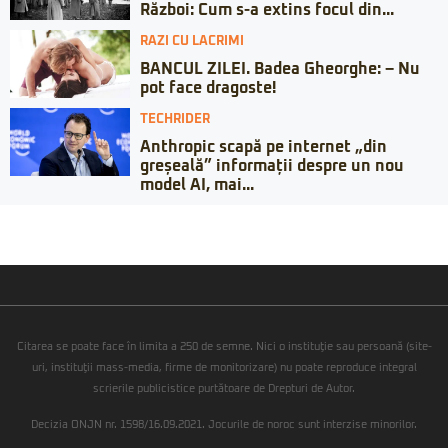
Război: Cum s-a extins focul din...
RAZI CU LACRIMI
BANCUL ZILEI. Badea Gheorghe: – Nu
pot face dragoste!
TECHRIDER
Anthropic scapă pe internet „din
greșeală” informații despre un nou
model AI, mai...
Citarea se poate face în limita a 250 de semne. Nici o instituţie sau persoană (site-
uri, instituţii mass-media, firme de monitorizare) nu poate reproduce integral
scrierile publicistice purtătoare de Drepturi de Autor.
Decizia ONJN nr. 1598/16.09.2021. Jocurile de noroc sunt interzise minorilor.