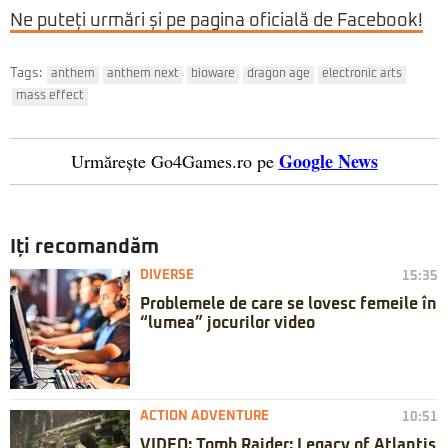
Ne puteți urmări și pe pagina oficială de Facebook!
Tags:
anthem
anthem next
bioware
dragon age
electronic arts
mass effect
Google News
Urmărește Go4Games.ro pe
Iți recomandăm
DIVERSE
15:35
Problemele de care se lovesc femeile în
“lumea” jocurilor video
ACTION ADVENTURE
10:51
VIDEO: Tomb Raider: Legacy of Atlantis