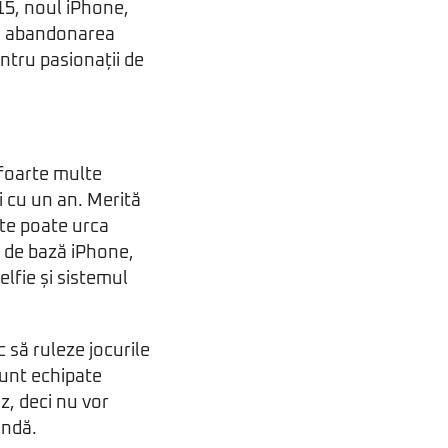
15, noul iPhone,
au abandonarea
ntru pasionații de
 foarte multe
 cu un an. Merită
te poate urca
r de bază iPhone,
lfie și sistemul
c să ruleze jocurile
sunt echipate
, deci nu vor
undă.