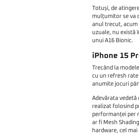
Totuși, de atinger
mulțumitor se va 
anul trecut, acum 
uzuale, nu există
unui A16 Bionic.
iPhone 15 P
Trecând la modelel
cu un refresh rate
anumite jocuri pâ
Adevărata vedetă d
realizat folosind 
performanței per n
ar fi Mesh Shading,
hardware, cel mai 