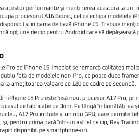
ea acestor performanțe și menținerea acestora la un ni
ocupa procesorul A16 Bionic, cel ce echipa modelele i
disponibil și în gama de bază iPhone 15. Trebuie mențio
 încă opțiune de cip pentru Android care să depășească
ro
e Pro de iPhone 15, imediat se remarcă calitatea mai 
 dublu față de modelele non-Pro, ce poate duce framer
nă la amețitoarea valoare de 120 de cadre pe secundă.
in iPhone 15 Pro este însă noul procesor A17 Pro, prim
procesul de fabricație pe 3nm. Pe lângă îmbunătățirea și
ucleu, A17 Pro include și un nou GPU, care permite te
 și, pentru prima oară într-un astfel de cip, Ray Tracing
rapid disponibil pe smartphone-uri.