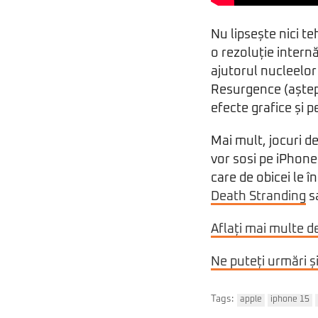
Nu lipsește nici t
o rezoluție internă
ajutorul nucleelor 
Resurgence (aștept
efecte grafice și 
Mai mult, jocuri d
vor sosi pe iPhone 
care de obicei le 
Death Stranding
s
Aflați mai multe d
Ne puteți urmări ș
Tags:
apple
iphone 15