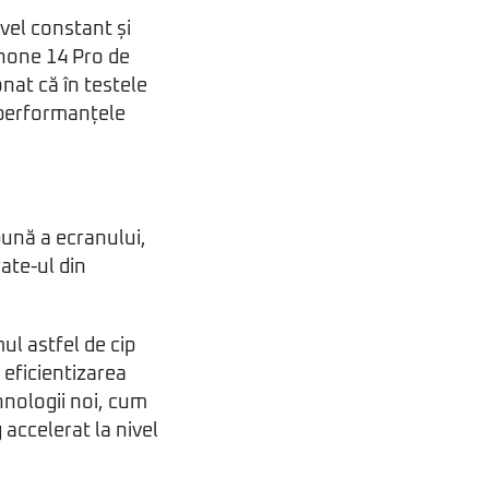
vel constant și
Phone 14 Pro de
nat că în testele
 performanțele
bună a ecranului,
ate-ul din
ul astfel de cip
 eficientizarea
hnologii noi, cum
 accelerat la nivel