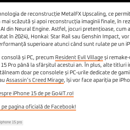
ehnologia de reconstrucție MetalFX Upscaling, ce permi
 mai scăzută și apoi reconstrucția imaginii finale, în rez
AI din Neural Engine. Astfel, jocuri pretențioase, cum a
at în 2024), Honkai: Star Rail sau Genshin Impact, vor
performanță superioare atunci când sunt rulate pe un i
e consolă și PC, precum
Resident Evil Village
și remake-
15 Pro până la sfârșitul acestui an. În plus, alte titluri
întâlneam doar pe consolele și PC-urile dedicate de gami
au
Assassin’s Creed Mirage
, își vor face apariția pe iP
espre iPhone 15 de pe Go4IT.ro!
i pe pagina oficială de Facebook!
iphone 15 pro