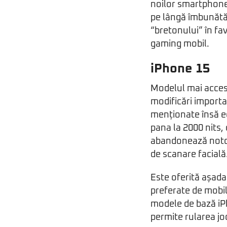
noilor smartphone-
pe lângă îmbunătă
“bretonului” în fa
gaming mobil.
iPhone 15
Modelul mai accesi
modificări importa
menționate însă e
pana la 2000 nits,
abandonează notch
de scanare facială
Este oferită așadar
preferate de mobil
modele de bază iP
permite rularea jo