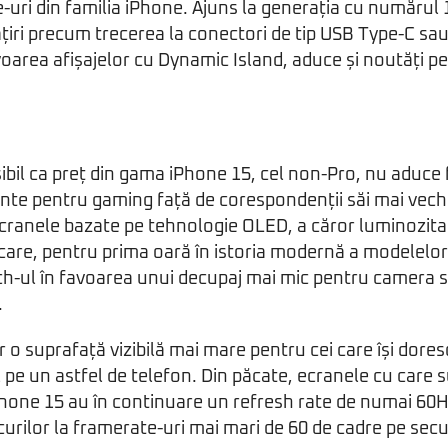
uri din familia iPhone. Ajuns la generația cu numărul 
țiri precum trecerea la conectori de tip USB Type-C s
voarea afișajelor cu Dynamic Island, aduce și noutăți pe
bil ca preț din gama iPhone 15, cel non-Pro, nu aduce
nte pentru gaming față de corespondenții săi mai vechi
cranele bazate pe tehnologie OLED, a căror luminozita
 care, pentru prima oară în istoria modernă a modelelo
-ul în favoarea unui decupaj mai mic pentru camera se
.
 o suprafață vizibilă mai mare pentru cei care își dores
 pe un astfel de telefon. Din păcate, ecranele cu care 
hone 15 au în continuare un refresh rate de numai 60Hz
curilor la framerate-uri mai mari de 60 de cadre pe sec