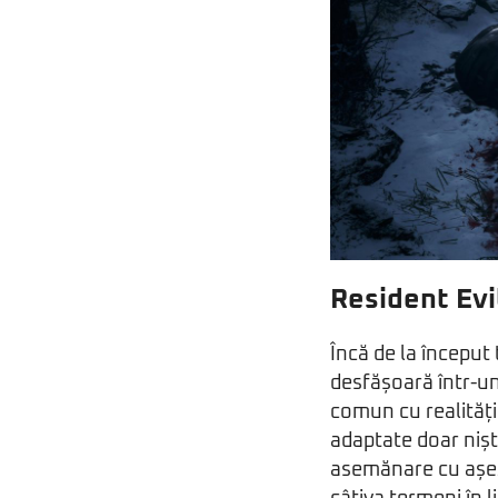
Resident Evil
Încă de la început
desfășoară într-un
comun cu realități
adaptate doar niș
asemănare cu așeză