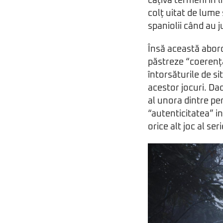
câțiva termeni în l
colț uitat de lume
spaniolii când au j
Însă această abord
păstreze “coerența
întorsăturile de si
acestor jocuri. Dac
al unora dintre per
“autenticitatea” in
orice alt joc al ser