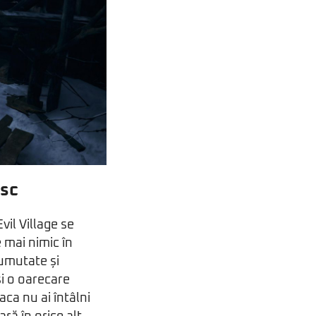
esc
il Village se
 mai nimic în
rumutate și
i o oarecare
aca nu ai întâlni