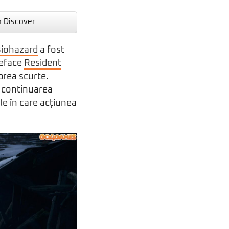
n Discover
 Biohazard
a fost
 reface
Resident
 prea scurte.
, continuarea
ile în care acțiunea