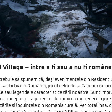
 Village – între a fi sau a nu fi român
 trebuie să spunem că, deși evenimentele din Resident Ev
 sat fictiv din România, jocul celor de la Capcom nu are
le sau legendele caracteristice țării noastre. Sunt împ
te concepte ultragenerice, denumirea monedei din joc ș
rile și locuințele din România rurală. Per total însă, d