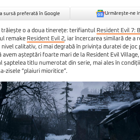
Urmărește-ne i
 sursă preferată în Google
 trăiește o a doua tinerețe: terifiantul
Resident Evil 7:
tul remake
Resident Evil 2
, iar încercarea similară de a
 nivel calitativ, ci mai degrabă în privința duratei de joc
ă avem așteptări foarte mari de la Resident Evil Village
al șaptelea titlu numerotat din serie, mai ales în condiți
-zisele “plaiuri mioritice”.