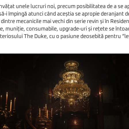
nvățat unele lucruri noi, precum posibilitatea de a se a
r să-i împingă atunci când aceștia se apropie deranjant 
ntre mecanicile mai vechi din serie revin și în Resident
, muniție, consumabile, upgrade-uri și rețete se întoa
eriosului The Duke, cu o pasiune deosebită pentru “leii