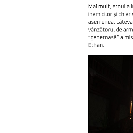
Mai mult, eroul a î
inamicilor și chia
asemenea, câteva di
vânzătorul de arme
“generoasă” a mist
Ethan.