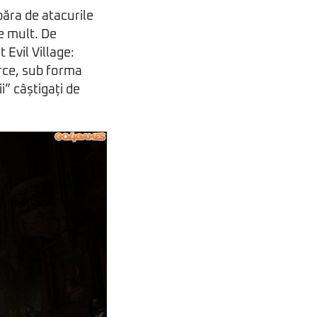
păra de atacurile
de mult. De
 Evil Village:
rce, sub forma
” câștigați de