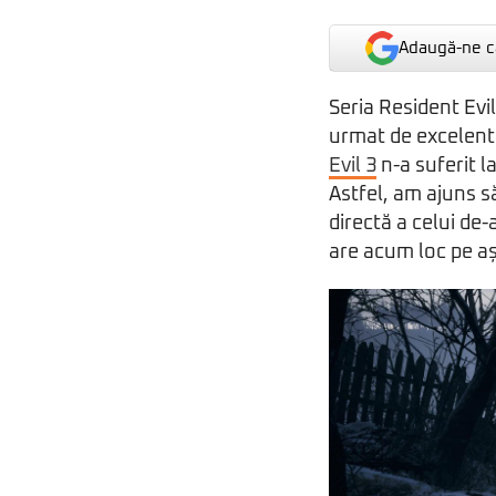
Adaugă-ne ca
Seria Resident Evil
urmat de excelen
Evil 3
n-a suferit la
Astfel, am ajuns s
directă a celui de-
are acum loc pe așa