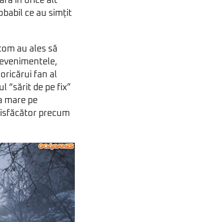
ră în orice alt
babil ce au simțit
com au ales să
g evenimentele,
oricărui fan al
l “sărit de pe fix”
ea mare pe
satisfăcător precum