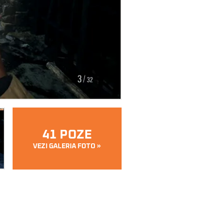
41 POZE
VEZI GALERIA FOTO »