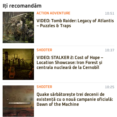
Iți recomandăm
ACTION ADVENTURE
10:51
VIDEO: Tomb Raider: Legacy of Atlantis
– Puzzles & Traps
SHOOTER
10:37
VIDEO: STALKER 2: Cost of Hope –
Location Showcase: Iron Forest și
centrala nucleară de la Cernobîl
SHOOTER
10:25
Quake sărbătorește trei decenii de
existență cu o nouă campanie oficială:
Dawn of the Machine