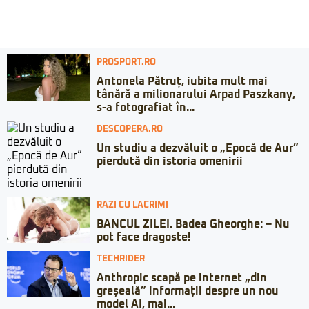
PROSPORT.RO
Antonela Pătruț, iubita mult mai
tânără a milionarului Arpad Paszkany,
s-a fotografiat în...
DESCOPERA.RO
Un studiu a dezvăluit o „Epocă de Aur”
pierdută din istoria omenirii
RAZI CU LACRIMI
BANCUL ZILEI. Badea Gheorghe: – Nu
pot face dragoste!
TECHRIDER
Anthropic scapă pe internet „din
greșeală” informații despre un nou
model AI, mai...