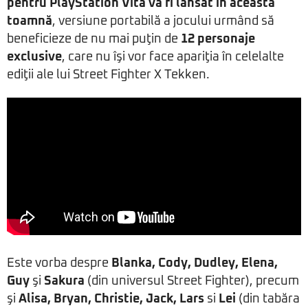
pentru PlayStation Vita va fi lansat în această
toamnă
, versiune portabilă a jocului urmând să
beneficieze de nu mai puţin de
12 personaje
exclusive
, care nu îşi vor face apariţia în celelalte
ediţii ale lui Street Fighter X Tekken.
Este vorba despre
Blanka, Cody, Dudley, Elena,
Guy
şi
Sakura
(din universul Street Fighter), precum
şi
Alisa, Bryan, Christie, Jack, Lars
si
Lei
(din tabăra