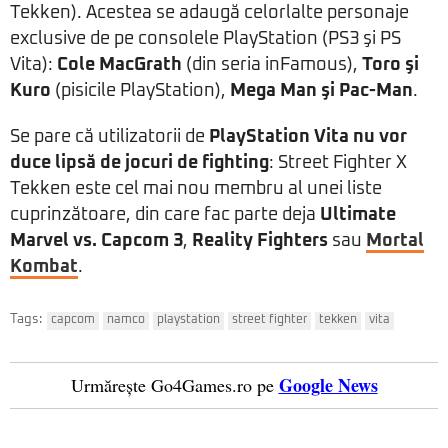
Tekken). Acestea se adaugă celorlalte personaje
exclusive de pe consolele PlayStation (PS3 şi PS
Vita):
Cole MacGrath
(din seria inFamous),
Toro şi
Kuro
(pisicile PlayStation),
Mega Man şi Pac-Man
.
Se pare că utilizatorii de
PlayStation Vita nu vor
duce lipsă de jocuri de fighting
: Street Fighter X
Tekken este cel mai nou membru al unei liste
cuprinzătoare, din care fac parte deja
Ultimate
Marvel vs. Capcom 3
,
Reality Fighters
sau
Mortal
Kombat
.
Tags:
capcom
namco
playstation
street fighter
tekken
vita
Google News
Urmărește Go4Games.ro pe