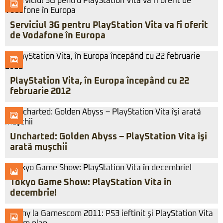
Serviciul 3G pentru PlayStation Vita va fi oferit
de Vodafone în Europa
PlayStation Vita, în Europa începând cu 22
februarie 2012
Uncharted: Golden Abyss – PlayStation Vita îşi
arată muşchii
Tokyo Game Show: PlayStation Vita în
decembrie!