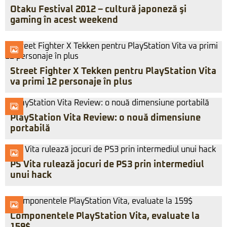
Otaku Festival 2012 – cultură japoneză şi
gaming în acest weekend
Street Fighter X Tekken pentru PlayStation Vita
va primi 12 personaje în plus
PlayStation Vita Review: o nouă dimensiune
portabilă
PS Vita rulează jocuri de PS3 prin intermediul
unui hack
Componentele PlayStation Vita, evaluate la