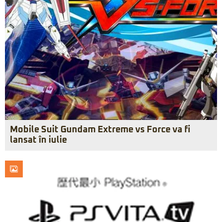
Mobile Suit Gundam Extreme vs Force va fi
lansat în iulie