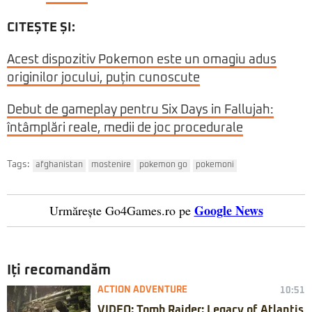
CITEȘTE ȘI:
Acest dispozitiv Pokemon este un omagiu adus
originilor jocului, puțin cunoscute
Debut de gameplay pentru Six Days in Fallujah:
întâmplări reale, medii de joc procedurale
Tags:
afghanistan
mostenire
pokemon go
pokemoni
Google News
Urmărește Go4Games.ro pe
Iți recomandăm
ACTION ADVENTURE
10:51
VIDEO: Tomb Raider: Legacy of Atlantis