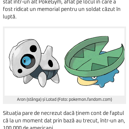
stat într-un alt PokeGym, aflat pe locul în care a
fost ridicat un memorial pentru un soldat căzut în
luptă.
Aron (stânga) și Lotad (Foto: pokemon.fandom.com)
Situația pare de necrezut dacă ținem cont de faptul
că la un moment dat prin bază au trecut, într-un an,
100.000 de americani.