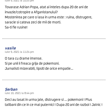
iulie 9, 2021 la 10:25 pm
Tovarase Adrian Popa, atat ai inteles dupa 20 de ani de
invazie/cotropire a Afganistanului?
Mostenirea pe care o lasa in urma este : ruina, distrugere,
saracie si cateva zeci de mii de morti.
Sa-ti fie rusine!
vasile
iulie 9, 2021 la 11:24 pm
O tara cu drame imense.
Si pe unii ii freaca grija de pokemoni.
Jurnalisti mizerabili, lipsiti de orice empatie…
Șerban
iulie 10, 2021 la 8:44 pm
Deci au lasat in urma jale, distrugere si … pokemoni ! Plus
talibani din ce in ce mai puternici ! Dupa 20 ani de razboi ! Jalnic !