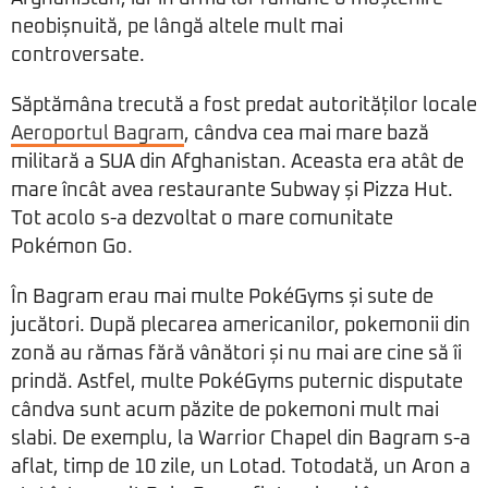
neobișnuită, pe lângă altele mult mai
controversate.
Săptămâna trecută a fost predat autorităților locale
Aeroportul Bagram
, cândva cea mai mare bază
militară a SUA din Afghanistan. Aceasta era atât de
mare încât avea restaurante Subway și Pizza Hut.
Tot acolo s-a dezvoltat o mare comunitate
Pokémon Go.
În Bagram erau mai multe PokéGyms și sute de
jucători. După plecarea americanilor, pokemonii din
zonă au rămas fără vânători și nu mai are cine să îi
prindă. Astfel, multe PokéGyms puternic disputate
cândva sunt acum păzite de pokemoni mult mai
slabi. De exemplu, la Warrior Chapel din Bagram s-a
aflat, timp de 10 zile, un Lotad. Totodată, un Aron a