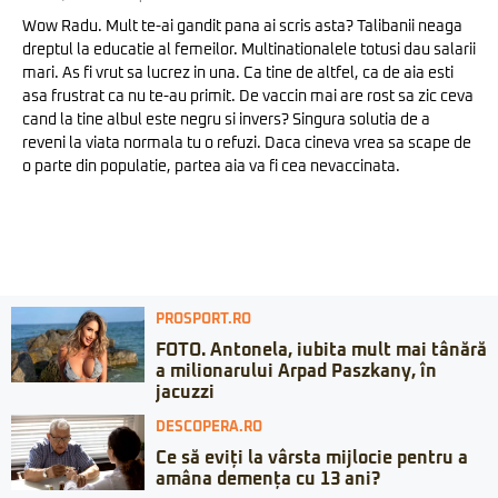
Wow Radu. Mult te-ai gandit pana ai scris asta? Talibanii neaga
dreptul la educatie al femeilor. Multinationalele totusi dau salarii
mari. As fi vrut sa lucrez in una. Ca tine de altfel, ca de aia esti
asa frustrat ca nu te-au primit. De vaccin mai are rost sa zic ceva
cand la tine albul este negru si invers? Singura solutia de a
reveni la viata normala tu o refuzi. Daca cineva vrea sa scape de
o parte din populatie, partea aia va fi cea nevaccinata.
PROSPORT.RO
FOTO. Antonela, iubita mult mai tânără
a milionarului Arpad Paszkany, în
jacuzzi
DESCOPERA.RO
Ce să eviți la vârsta mijlocie pentru a
amâna demența cu 13 ani?