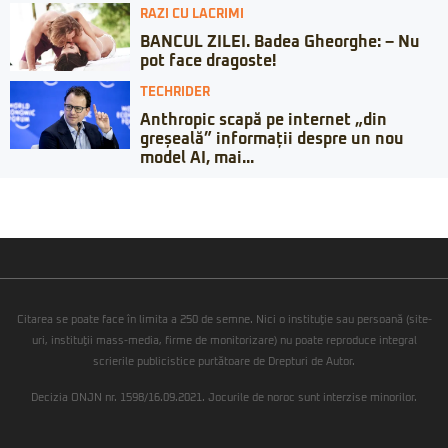
RAZI CU LACRIMI
BANCUL ZILEI. Badea Gheorghe: – Nu
pot face dragoste!
TECHRIDER
Anthropic scapă pe internet „din
greșeală” informații despre un nou
model AI, mai...
Citarea se poate face în limita a 250 de semne. Nici o instituţie sau persoană (site-
uri, instituţii mass-media, firme de monitorizare) nu poate reproduce integral
scrierile publicistice purtătoare de Drepturi de Autor.
Decizia ONJN nr. 1598/16.09.2021. Jocurile de noroc sunt interzise minorilor.