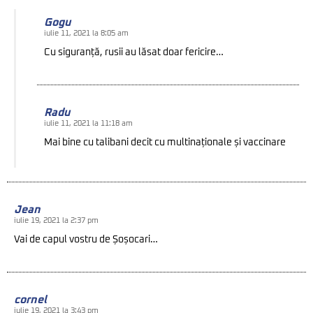
Gogu
iulie 11, 2021 la 8:05 am
Cu siguranță, rusii au lăsat doar fericire…
Radu
iulie 11, 2021 la 11:18 am
Mai bine cu talibani decit cu multinaționale și vaccinare
Jean
iulie 19, 2021 la 2:37 pm
Vai de capul vostru de Șoșocari…
cornel
iulie 19, 2021 la 3:43 pm