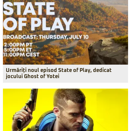
Urmăriți noul episod State of Play, dedicat
jocului Ghost of Yotei