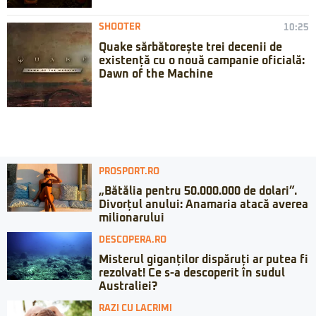
SHOOTER
10:25
Quake sărbătorește trei decenii de
existență cu o nouă campanie oficială:
Dawn of the Machine
PROSPORT.RO
„Bătălia pentru 50.000.000 de dolari”.
Divorțul anului: Anamaria atacă averea
milionarului
DESCOPERA.RO
Misterul giganților dispăruți ar putea fi
rezolvat! Ce s-a descoperit în sudul
Australiei?
RAZI CU LACRIMI