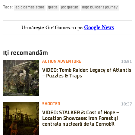
Tags:
epic games store
gratis
joc gratuit
lego builder's journey
Google News
Urmărește Go4Games.ro pe
Iți recomandăm
ACTION ADVENTURE
10:51
VIDEO: Tomb Raider: Legacy of Atlantis
– Puzzles & Traps
SHOOTER
10:37
VIDEO: STALKER 2: Cost of Hope –
Location Showcase: Iron Forest și
centrala nucleară de la Cernobîl