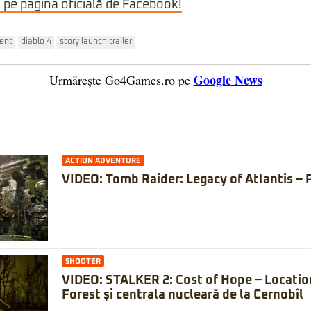
i pe pagina oficială de Facebook!
ment
diablo 4
story launch trailer
Google News
Urmărește Go4Games.ro pe
ACTION ADVENTURE
VIDEO: Tomb Raider: Legacy of Atlantis – 
SHOOTER
VIDEO: STALKER 2: Cost of Hope – Locatio
Forest și centrala nucleară de la Cernobîl