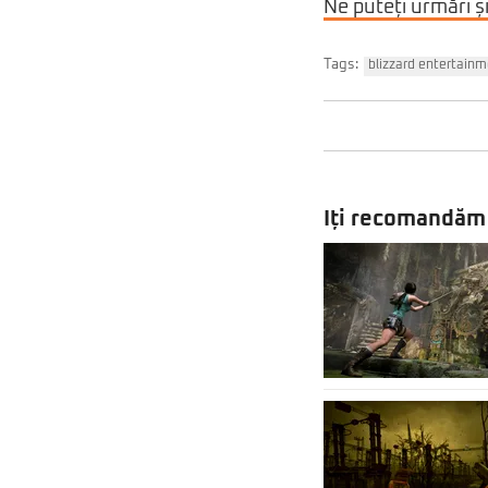
Ne puteți urmări ș
Tags:
blizzard entertain
Iți recomandăm