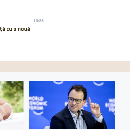
10:25
nță cu o nouă