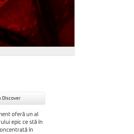
n Discover
ment oferă un al
ului epic ce stă în
concentrată în