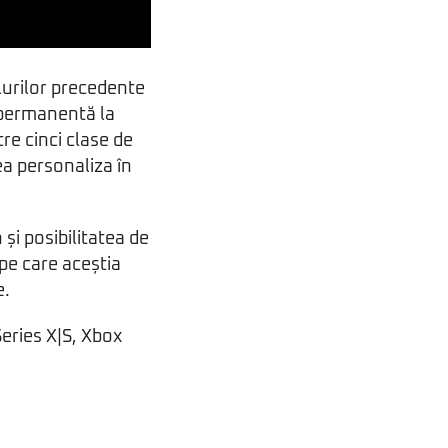
lurilor precedente
 permanentă la
re cinci clase de
ea personaliza în
și posibilitatea de
 pe care aceștia
e.
Series X|S, Xbox