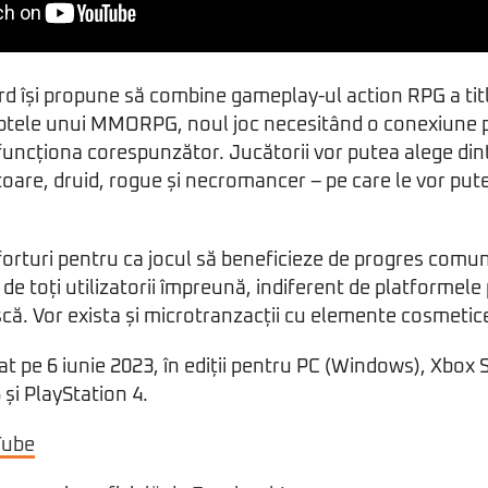
zard își propune să combine gameplay-ul action RPG a tit
eptele unui MMORPG, noul joc necesitând o conexiune
funcționa corespunzător. Jucătorii vor putea alege dint
itoare, druid, rogue și necromancer – pe care le vor put
forturi pentru ca jocul să beneficieze de progres comun 
, de toți utilizatorii împreună, indiferent de platformele
scă. Vor exista și microtranzacții cu elemente cosmetic
sat pe 6 iunie 2023, în ediții pentru PC (Windows), Xbox 
 și PlayStation 4.
Tube