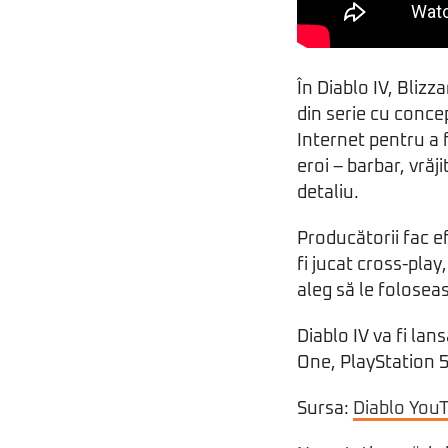
În Diablo IV, Bliz
din serie cu conc
Internet pentru a 
eroi – barbar, vrăj
detaliu.
Producătorii fac e
fi jucat cross-play
aleg să le folosea
Diablo IV va fi lan
One, PlayStation 5
Sursa:
Diablo You