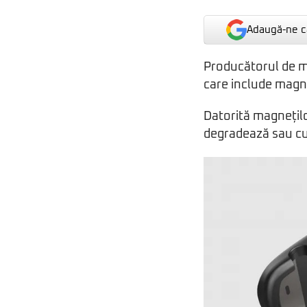
Adaugă-ne ca
Producătorul de m
care include magne
Datorită magnețilo
degradează sau cu 