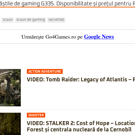
știle de gaming G335. Disponibilitate și prețul pentru
scaun
scaun de gaming
secretlab
Google News
Urmărește Go4Games.ro pe
ACTION ADVENTURE
VIDEO: Tomb Raider: Legacy of Atlantis – 
SHOOTER
VIDEO: STALKER 2: Cost of Hope – Locatio
Forest și centrala nucleară de la Cernobîl