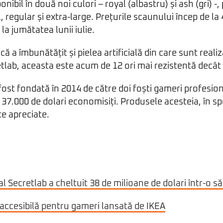
onibil în două noi culori – royal (albastru) și ash (gri) -,
 regular și extra-large. Prețurile scaunului încep de la
 la jumătatea lunii iulie.
ă a îmbunătățit și pielea artificială din care sunt real
retlab, aceasta este acum de 12 ori mai rezistentă decât
ost fondată în 2014 de către doi foști gameri profesioni
i 37.000 de dolari economisiți. Produsele acesteia, în s
e apreciate.
 al Secretlab a cheltuit 38 de milioane de dolari într-o
accesibilă pentru gameri lansată de IKEA