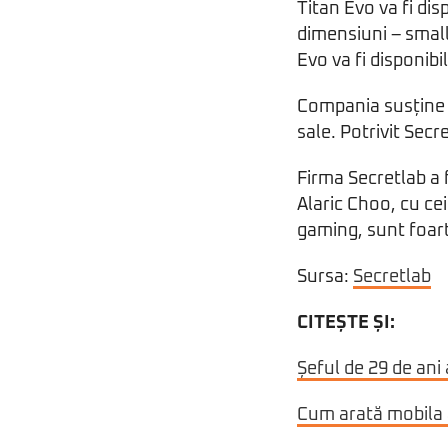
Titan Evo va fi disp
dimensiuni – small,
Evo va fi disponibil
Compania susține c
sale. Potrivit Sec
Firma Secretlab a f
Alaric Choo, cu ce
gaming, sunt foart
Sursa:
Secretlab
CITEȘTE ȘI:
Șeful de 29 de ani
Cum arată mobila 