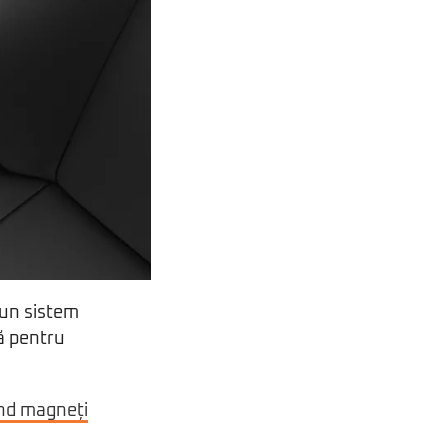
-un sistem
ță pentru
ind magneți