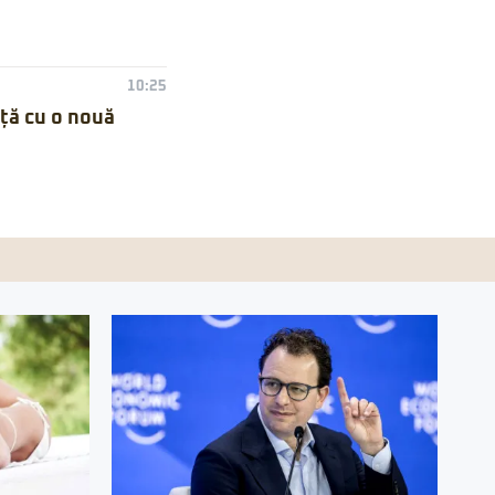
10:25
nță cu o nouă