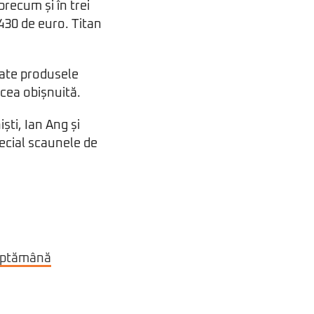
 precum și în trei
 430 de euro. Titan
izate produsele
 cea obișnuită.
ști, Ian Ang și
pecial scaunele de
 săptămână