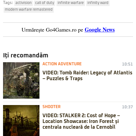
Tags:
activision
call of duty
infinite warfare
infinity ward
modern warfare remastered
Google News
Urmărește Go4Games.ro pe
Iți recomandăm
ACTION ADVENTURE
10:51
VIDEO: Tomb Raider: Legacy of Atlantis
– Puzzles & Traps
SHOOTER
10:37
VIDEO: STALKER 2: Cost of Hope –
Location Showcase: Iron Forest și
centrala nucleară de la Cernobîl