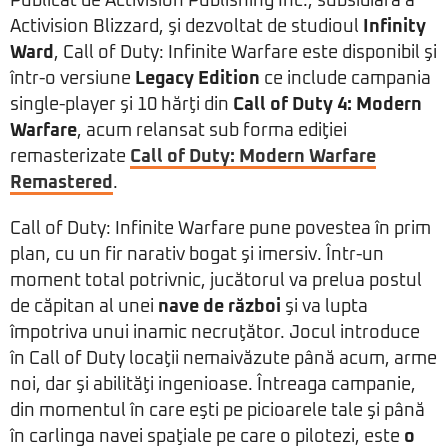
Publicat de Activision Publishing Inc., subsidiară a
Activision Blizzard, şi dezvoltat de studioul
Infinity
Ward
, Call of Duty: Infinite Warfare este disponibil şi
într-o versiune
Legacy Edition
ce include campania
single-player şi 10 hărţi din
Call of Duty 4: Modern
Warfare
, acum relansat sub forma ediţiei
remasterizate
Call of Duty: Modern Warfare
Remastered
.
Call of Duty: Infinite Warfare pune povestea în prim
plan, cu un fir narativ bogat şi imersiv. Într-un
moment total potrivnic, jucătorul va prelua postul
de căpitan al unei
nave de război
şi va lupta
împotriva unui inamic necruţător. Jocul introduce
în Call of Duty locaţii nemaivăzute până acum, arme
noi, dar şi abilităţi ingenioase. Întreaga campanie,
din momentul în care eşti pe picioarele tale şi până
în carlinga navei spaţiale pe care o pilotezi, este
o