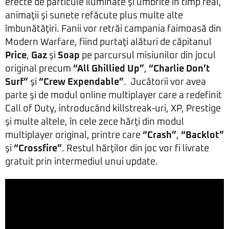
efecte de particule iluminate şi umbrite în timp real,
animaţii şi sunete refăcute plus multe alte
îmbunătăţiri. Fanii vor retrăi campania faimoasă din
Modern Warfare, fiind purtaţi alături de căpitanul
Price
,
Gaz
şi
Soap
pe parcursul misiunilor din jocul
original precum
“All Ghillied Up”
,
“Charlie Don’t
Surf”
şi
“Crew Expendable”
. Jucătorii vor avea
parte şi de modul online multiplayer care a redefinit
Call of Duty, introducând killstreak-uri, XP, Prestige
şi multe altele, în cele zece hărţi din modul
multiplayer original, printre care
“Crash”
,
“Backlot”
şi
“Crossfire”
. Restul hărţilor din joc vor fi livrate
gratuit prin intermediul unui update.