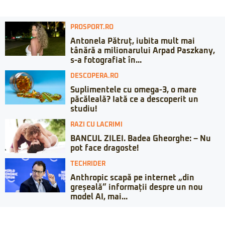
PROSPORT.RO
Antonela Pătruț, iubita mult mai
tânără a milionarului Arpad Paszkany,
s-a fotografiat în...
DESCOPERA.RO
Suplimentele cu omega-3, o mare
păcăleală? Iată ce a descoperit un
studiu!
RAZI CU LACRIMI
BANCUL ZILEI. Badea Gheorghe: – Nu
pot face dragoste!
TECHRIDER
Anthropic scapă pe internet „din
greșeală” informații despre un nou
model AI, mai...