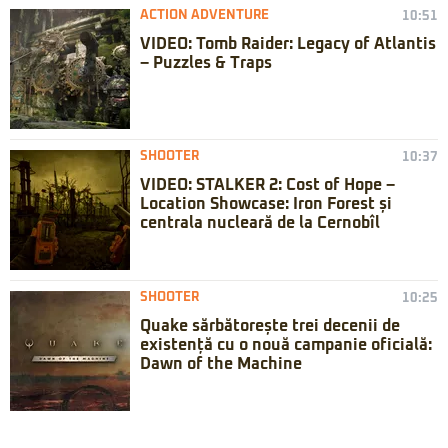
ACTION ADVENTURE
10:51
VIDEO: Tomb Raider: Legacy of Atlantis
– Puzzles & Traps
SHOOTER
10:37
VIDEO: STALKER 2: Cost of Hope –
Location Showcase: Iron Forest și
centrala nucleară de la Cernobîl
SHOOTER
10:25
Quake sărbătorește trei decenii de
existență cu o nouă campanie oficială:
Dawn of the Machine