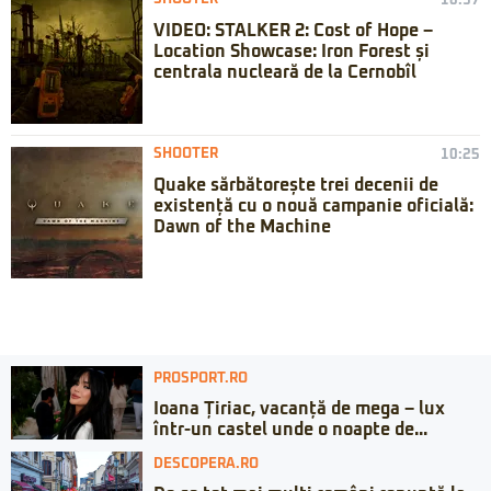
10:37
VIDEO: STALKER 2: Cost of Hope –
Location Showcase: Iron Forest și
centrala nucleară de la Cernobîl
SHOOTER
10:25
Quake sărbătorește trei decenii de
existență cu o nouă campanie oficială:
Dawn of the Machine
PROSPORT.RO
Ioana Țiriac, vacanță de mega – lux
într-un castel unde o noapte de...
DESCOPERA.RO