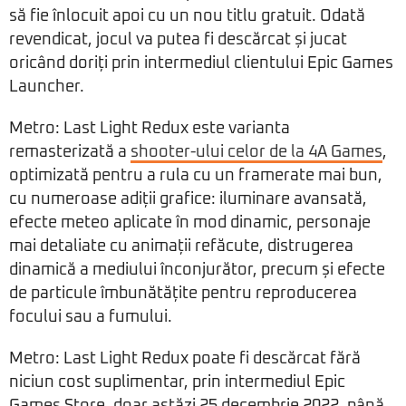
să fie înlocuit apoi cu un nou titlu gratuit. Odată
revendicat, jocul va putea fi descărcat și jucat
oricând doriți prin intermediul clientului Epic Games
Launcher.
Metro: Last Light Redux este varianta
remasterizată a
shooter-ului celor de la 4A Games
,
optimizată pentru a rula cu un framerate mai bun,
cu numeroase adiții grafice: iluminare avansată,
efecte meteo aplicate în mod dinamic, personaje
mai detaliate cu animații refăcute, distrugerea
dinamică a mediului înconjurător, precum și efecte
de particule îmbunătățite pentru reproducerea
focului sau a fumului.
Metro: Last Light Redux poate fi descărcat fără
niciun cost suplimentar, prin intermediul Epic
Games Store, doar astăzi 25 decembrie 2022, până