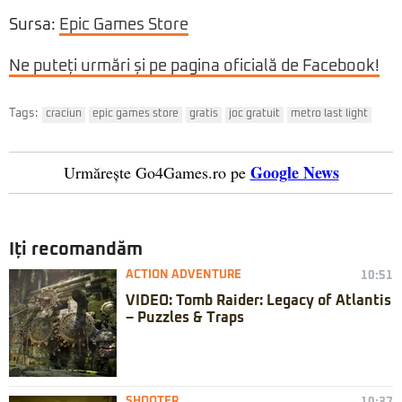
Sursa:
Epic Games Store
Ne puteți urmări și pe pagina oficială de Facebook!
Tags:
craciun
epic games store
gratis
joc gratuit
metro last light
Google News
Urmărește Go4Games.ro pe
Iți recomandăm
ACTION ADVENTURE
10:51
VIDEO: Tomb Raider: Legacy of Atlantis
– Puzzles & Traps
SHOOTER