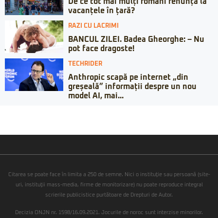
De ce tot mai mulți români renunță la
vacanțele în țară?
RAZI CU LACRIMI
BANCUL ZILEI. Badea Gheorghe: – Nu
pot face dragoste!
TECHRIDER
Anthropic scapă pe internet „din
greșeală” informații despre un nou
model AI, mai...
Citarea se poate face în limita a 250 de semne. Nici o instituţie sau persoană (site-
uri, instituţii mass-media, firme de monitorizare) nu poate reproduce integral
scrierile publicistice purtătoare de Drepturi de Autor.
Decizia ONJN nr. 1598/16.09.2021. Jocurile de noroc sunt interzise minorilor.