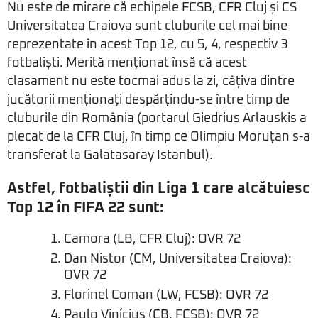
Nu este de mirare că echipele FCSB, CFR Cluj și CS
Universitatea Craiova sunt cluburile cel mai bine
reprezentate în acest Top 12, cu 5, 4, respectiv 3
fotbaliști. Merită menționat însă că acest
clasament nu este tocmai adus la zi, câțiva dintre
jucătorii menționați despărțindu-se între timp de
cluburile din România (portarul Giedrius Arlauskis a
plecat de la CFR Cluj, în timp ce Olimpiu Moruțan s-a
transferat la Galatasaray Istanbul).
Astfel, fotbaliștii din Liga 1 care alcătuiesc
Top 12 în FIFA 22 sunt:
Camora (LB, CFR Cluj): OVR 72
Dan Nistor (CM, Universitatea Craiova):
OVR 72
Florinel Coman (LW, FCSB): OVR 72
Paulo Vinícius (CB, FCSB): OVR 72