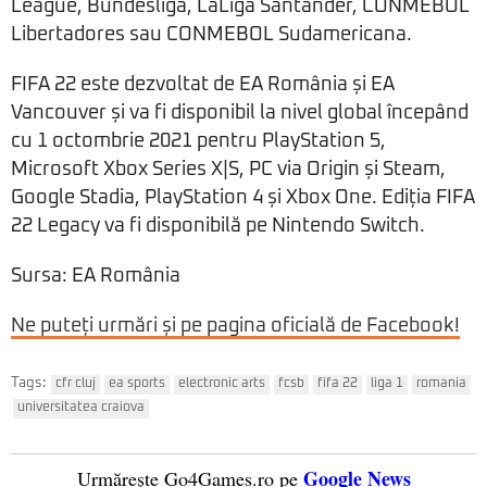
League, Bundesliga, LaLiga Santander, CONMEBOL
Libertadores sau CONMEBOL Sudamericana.
FIFA 22 este dezvoltat de EA România și EA
Vancouver și va fi disponibil la nivel global începând
cu 1 octombrie 2021 pentru PlayStation 5,
Microsoft Xbox Series X|S, PC via Origin și Steam,
Google Stadia, PlayStation 4 și Xbox One. Ediția FIFA
22 Legacy va fi disponibilă pe Nintendo Switch.
Sursa: EA România
Ne puteți urmări și pe pagina oficială de Facebook!
Tags:
cfr cluj
ea sports
electronic arts
fcsb
fifa 22
liga 1
romania
universitatea craiova
Google News
Urmărește Go4Games.ro pe