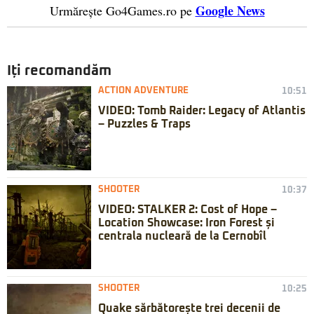
Google News
Urmărește Go4Games.ro pe
Iți recomandăm
ACTION ADVENTURE
10:51
VIDEO: Tomb Raider: Legacy of Atlantis
– Puzzles & Traps
SHOOTER
10:37
VIDEO: STALKER 2: Cost of Hope –
Location Showcase: Iron Forest și
centrala nucleară de la Cernobîl
SHOOTER
10:25
Quake sărbătorește trei decenii de