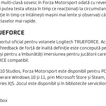
multi-clasă sosesc în Forza Motorsport odată cu reven
 putea testa viteza în timp ce reacționați la circumsta
ție în timp ce întâlnești mașini mai lente și observați câ
claselor mai rapide.
RUEFORCE
portul oficial pentru volanele Logitech TRUEFORCE. A
 feedback de forță de înaltă definiție este concepută pe
 și pentru a îmbunătăți imersiunea pentru jucătorii car
CE compatibil.
10 Studios, Forza Motorsport este disponibil pentru PC
erare Windows 10 și 11, prin Microsoft Store și Steam,
es X|S. Jocul este disponibil și în bibliotecile serviciil
Xbox