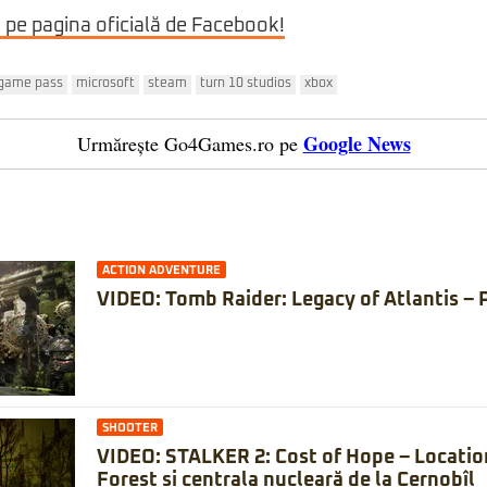
i pe pagina oficială de Facebook!
game pass
microsoft
steam
turn 10 studios
xbox
Google News
Urmărește Go4Games.ro pe
ACTION ADVENTURE
VIDEO: Tomb Raider: Legacy of Atlantis – 
SHOOTER
VIDEO: STALKER 2: Cost of Hope – Locatio
Forest și centrala nucleară de la Cernobîl