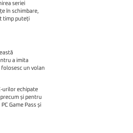
irea seriei
nțe în schimbare,
t timp puteți
ceastă
ntru a imita
e folosesc un volan
-urilor echipate
 precum și pentru
or PC Game Pass și