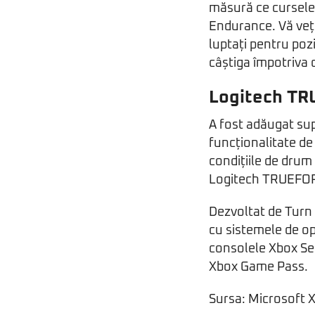
măsură ce cursele 
Endurance. Vă veți
luptați pentru pozi
câștiga împotriva 
Logitech T
A fost adăugat su
funcționalitate de
condițiile de drum
Logitech TRUEFOR
Dezvoltat de Turn 
cu sistemele de op
consolele Xbox Seri
Xbox Game Pass.
Sursa: Microsoft 