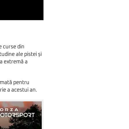
e curse din
dine ale pistei și
ța extremă a
amată pentru
rie a acestui an.