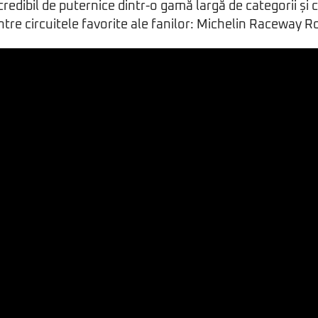
redibil de puternice dintr-o gamă largă de categorii și c
ntre circuitele favorite ale fanilor: Michelin Raceway R