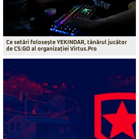
Ce setări folosește YEKINDAR, tânărul jucător
de CS:GO al organizației Virtus.Pro