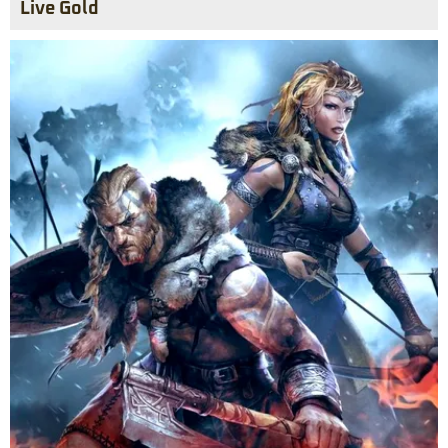
Live Gold