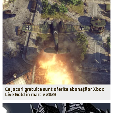
Ce jocuri gratuite sunt oferite abonaților Xbox
Live Gold în martie 2023