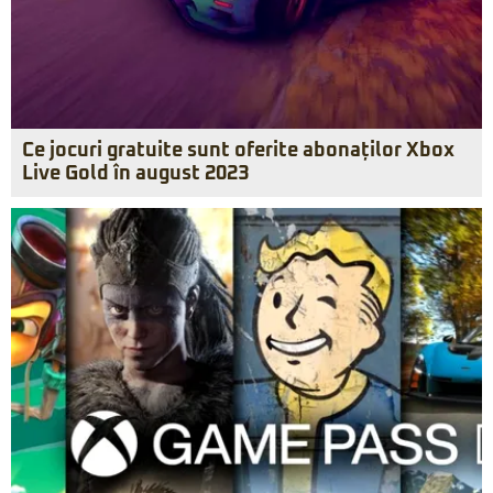
Ce jocuri gratuite sunt oferite abonaților Xbox
Live Gold în august 2023