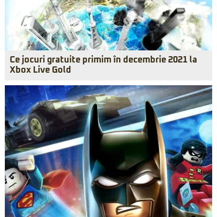
Ce jocuri gratuite primim în decembrie 2021 la
Xbox Live Gold