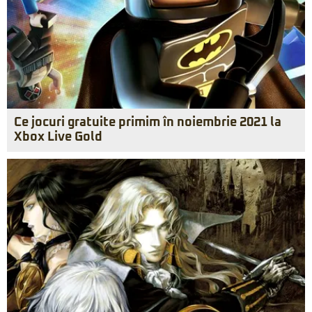
Ce jocuri gratuite primim în noiembrie 2021 la
Xbox Live Gold