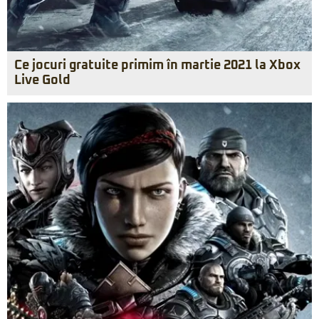
Ce jocuri gratuite primim în martie 2021 la Xbox
Live Gold