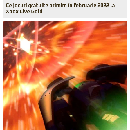
Ce jocuri gratuite primim în februarie 2022 la
Xbox Live Gold