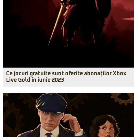
Ce jocuri gratuite sunt oferite abonaților Xbox
Live Gold în iunie 2023