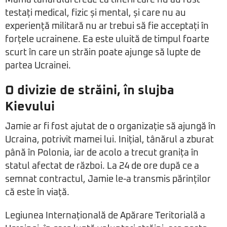
Mama tânărului crede că tinerii care nu au fost
testați medical, fizic și mental, și care nu au
experiență militară nu ar trebui să fie acceptați în
forțele ucrainene. Ea este uluită de timpul foarte
scurt în care un străin poate ajunge să lupte de
partea Ucrainei.
O divizie de străini, în slujba
Kievului
Jamie ar fi fost ajutat de o organizație să ajungă în
Ucraina, potrivit mamei lui. Inițial, tânărul a zburat
până în Polonia, iar de acolo a trecut granița în
statul afectat de război. La 24 de ore după ce a
semnat contractul, Jamie le-a transmis părinților
că este în viață.
Legiunea Internațională de Apărare Teritorială a