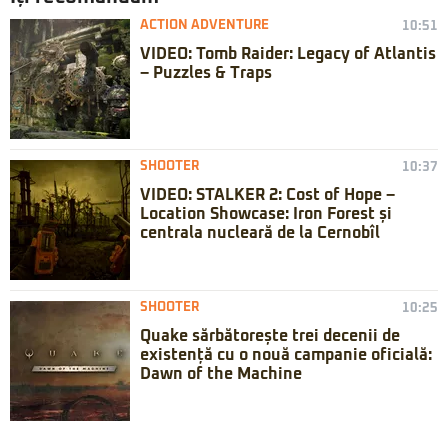
ACTION ADVENTURE
10:51
VIDEO: Tomb Raider: Legacy of Atlantis
– Puzzles & Traps
SHOOTER
10:37
VIDEO: STALKER 2: Cost of Hope –
Location Showcase: Iron Forest și
centrala nucleară de la Cernobîl
SHOOTER
10:25
Quake sărbătorește trei decenii de
existență cu o nouă campanie oficială:
Dawn of the Machine