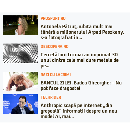
PROSPORT.RO
Antonela Pătruț, iubita mult mai
tânără a milionarului Arpad Paszkany,
s-a fotografiat în...
DESCOPERA.RO
Cercetătorii tocmai au imprimat 3D
unul dintre cele mai dure metale de
pe...
RAZI CU LACRIMI
BANCUL ZILEI. Badea Gheorghe: – Nu
pot face dragoste!
TECHRIDER
Anthropic scapă pe internet „din
greșeală” informații despre un nou
model AI, mai...