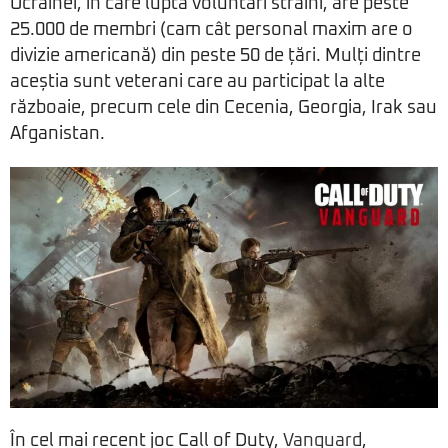
Ucrainei, în care luptă voluntari străini, are peste
25.000 de membri (cam cât personal maxim are o
divizie americană) din peste 50 de țări. Mulți dintre
aceștia sunt veterani care au participat la alte
războaie, precum cele din Cecenia, Georgia, Irak sau
Afganistan.
În cel mai recent joc Call of Duty,
Vanguard
,