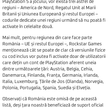
PlayStation 5 a jocului, vor exista trei astfel de
regiuni – America de Nord, Regatul Unit al Marii
Britanii și Uniunea Europeană și restul Europei –
codurile dedicate unei regiuni urmând să nu poată fi
activate în celelalte două.
Mai mult, pentru regiunea din care face parte
România – UE și restul Europei –, Rockstar Games
menționează cât se poate de clar că versiunile fizice
cu cod inclus vor putea fi activate doar de utilizatorii
care dețin un cont de PlayStation aferent uneia
dintre următoarele țări: Austria, Belgia, Cehia,
Danemarca, Finlanda, Franța, Germania, Irlanda,
Italia, Luxemburg, Țările de Jos (Olanda), Norvegia,
Polonia, Portugalia, Spania, Suedia și Elveția.
Observați că România este omisă de pe această
listă, deși țara noastră beneficiază de suport oficial