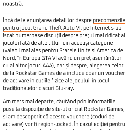
noastră.
Încă de la anunțarea detaliilor despre
precomenzile
pentru jocul Grand Theft Auto VI
, pe Internet s-au
iscat numeroase discuții despre prețul mai ridicat al
jocului față de alte titluri din aceeași categorie
(valabil mai ales pentru Statele Unite și America de
Nord, în Europa GTA VI având un preț asemănător
cu al altor jocuri AAA), dar și despre, alegerea celor
de la Rockstar Games de a include doar un voucher
de activare în cutiile fizice ale jocului, în locul
tradiționalelor discuri Blu-ray.
Am mers mai departe, căutând prin informațiile
puse la dispoziție de site-ul oficial Rockstar Games,
si am descoperit că aceste vouchere (coduri de
activare) vor fi region-locked. În cazul ediției pentru