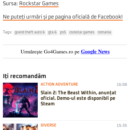
Sursa:
Rockstar Games
Ne puteți urmări și pe pagina oficială de Facebook!
Tags:
grand theft auto 6
gta 6
ps5
rockstar games
romania
Google News
Urmărește Go4Games.ro pe
Iți recomandăm
ACTION ADVENTURE
16:08
Slain 2: The Beast Within, anunțat
oficial. Demo-ul este disponibil pe
Steam
DIVERSE
15:35