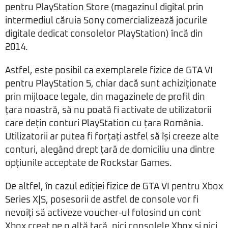
pentru PlayStation Store (magazinul digital prin
intermediul căruia Sony comercializează jocurile
digitale dedicat consolelor PlayStation) încă din
2014.
Astfel, este posibil ca exemplarele fizice de GTA VI
pentru PlayStation 5, chiar dacă sunt achiziționate
prin mijloace legale, din magazinele de profil din
țara noastră, să nu poată fi activate de utilizatorii
care dețin conturi PlayStation cu țara România.
Utilizatorii ar putea fi forțați astfel să își creeze alte
conturi, alegând drept țară de domiciliu una dintre
opțiunile acceptate de Rockstar Games.
De altfel, în cazul ediției fizice de GTA VI pentru Xbox
Series X|S, posesorii de astfel de console vor fi
nevoiți să activeze voucher-ul folosind un cont
Xbox creat pe o altă țară, nici consolele Xbox și nici