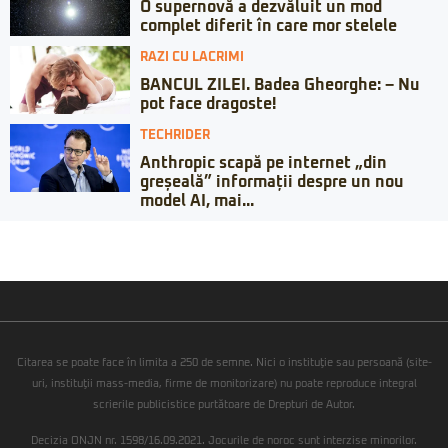
O supernovă a dezvăluit un mod
complet diferit în care mor stelele
RAZI CU LACRIMI
BANCUL ZILEI. Badea Gheorghe: – Nu
pot face dragoste!
TECHRIDER
Anthropic scapă pe internet „din
greșeală” informații despre un nou
model AI, mai...
Citarea se poate face în limita a 250 de semne. Nici o instituţie sau persoană (site-
uri, instituţii mass-media, firme de monitorizare) nu poate reproduce integral
scrierile publicistice purtătoare de Drepturi de Autor.
Decizia ONJN nr. 1598/16.09.2021. Jocurile de noroc sunt interzise minorilor.