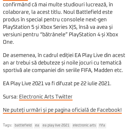
confirmând că mai multe studiouri lucrează, în
colaborare, la acest titlu. Noul Battlefield este
produs în special pentru consolele next-gen
PlayStation 5 și Xbox Series X|S, însă va avea și
versiuni pentru “bătrânele” PlayStation 4 și Xbox
One.
De asemenea, în cadrul ediției EA Play Live din acest
an ar trebui să debuteze și noile jocuri cu tematică
sportivă ale companiei din seriile FIFA, Madden etc.
EA Play Live 2021 va fi difuzat pe 22 iulie 2021.
Sursa:
Electronic Arts Twitter
Ne puteți urmări și pe pagina oficială de Facebook!
Tags:
battlefield
ea
ea play live 2021
electronic arts
fifa