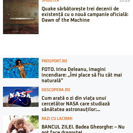
SHOOTER
10:25
Quake sărbătorește trei decenii de
existență cu o nouă campanie oficială:
Dawn of the Machine
PROSPORT.RO
FOTO. Irina Deleanu, imagini
incendiare: „Îmi place să fiu cât mai
naturală”
DESCOPERA.RO
Cum arată o zi din viața unui
cercetător NASA care studiază
sănătatea astronauților:...
RAZI CU LACRIMI
BANCUL ZILEI. Badea Gheorghe: – Nu
pot face dragoste!