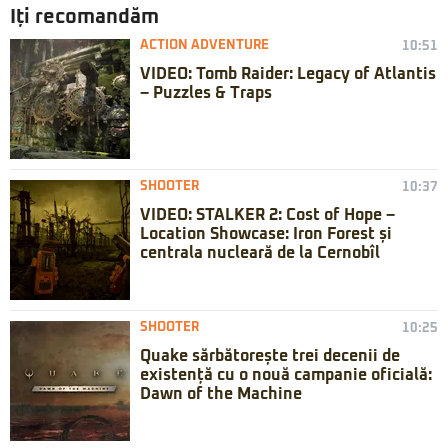
Iți recomandăm
ACTION ADVENTURE
10:51
VIDEO: Tomb Raider: Legacy of Atlantis
– Puzzles & Traps
SHOOTER
10:37
VIDEO: STALKER 2: Cost of Hope –
Location Showcase: Iron Forest și
centrala nucleară de la Cernobîl
SHOOTER
10:25
Quake sărbătorește trei decenii de
existență cu o nouă campanie oficială:
Dawn of the Machine