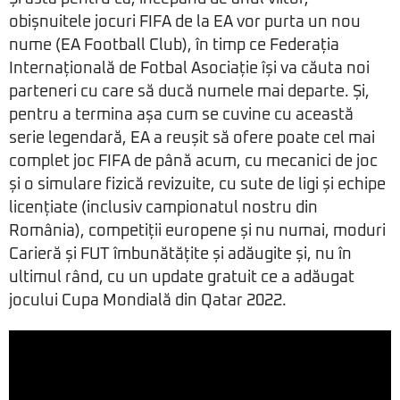
obișnuitele jocuri FIFA de la EA vor purta un nou
nume (EA Football Club), în timp ce Federația
Internațională de Fotbal Asociație își va căuta noi
parteneri cu care să ducă numele mai departe. Și,
pentru a termina așa cum se cuvine cu această
serie legendară, EA a reușit să ofere poate cel mai
complet joc FIFA de până acum, cu mecanici de joc
și o simulare fizică revizuite, cu sute de ligi și echipe
licențiate (inclusiv campionatul nostru din
România), competiții europene și nu numai, moduri
Carieră și FUT îmbunătățite și adăugite și, nu în
ultimul rând, cu un update gratuit ce a adăugat
jocului Cupa Mondială din Qatar 2022.