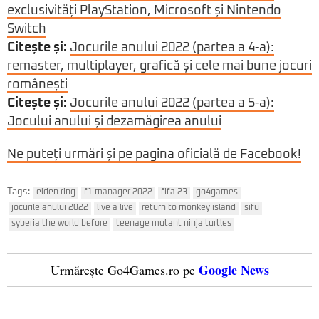
exclusivități PlayStation, Microsoft și Nintendo
Switch
Citește și:
Jocurile anului 2022 (partea a 4-a):
remaster, multiplayer, grafică și cele mai bune jocuri
românești
Citește și:
Jocurile anului 2022 (partea a 5-a):
Jocului anului și dezamăgirea anului
Ne puteți urmări și pe pagina oficială de Facebook!
Tags:
elden ring
f1 manager 2022
fifa 23
go4games
jocurile anului 2022
live a live
return to monkey island
sifu
syberia the world before
teenage mutant ninja turtles
Google News
Urmărește Go4Games.ro pe