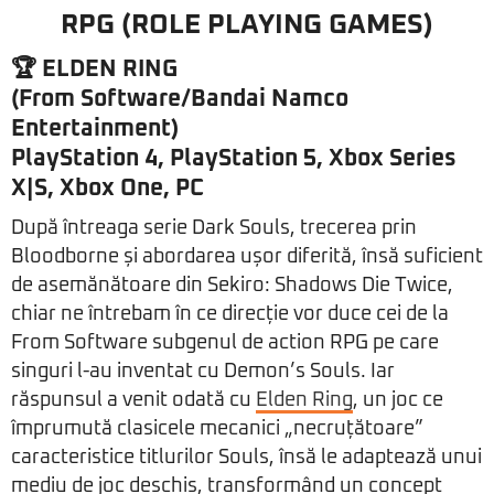
RPG (ROLE PLAYING GAMES)
🏆 ELDEN RING
(From Software/Bandai Namco
Entertainment)
PlayStation 4, PlayStation 5, Xbox Series
X|S, Xbox One, PC
După întreaga serie Dark Souls, trecerea prin
Bloodborne și abordarea ușor diferită, însă suficient
de asemănătoare din Sekiro: Shadows Die Twice,
chiar ne întrebam în ce direcție vor duce cei de la
From Software subgenul de action RPG pe care
singuri l-au inventat cu Demon’s Souls. Iar
răspunsul a venit odată cu
Elden Ring
, un joc ce
împrumută clasicele mecanici „necruțătoare”
caracteristice titlurilor Souls, însă le adaptează unui
mediu de joc deschis, transformând un concept