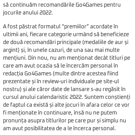
să continuăm recomandările Go4Games pentru
jocurile anului 2022.
A fost păstrat formatul “premiilor” acordate în
ultimii ani, fiecare categorie urmând să beneficieze
de două recomandări principale (medaliile de aur și
argint) și, în unele cazuri, de una sau mai multe
mențiuni. Din nou, nu am menționat decât titluri pe
care am avut ocazia să le încercăm personal în
redacția Go4Games (multe dintre acestea fiind
prezentate și în review-uri individuale pe site-ul
nostru) și ale căror date de lansare s-au regăsit în
cursul anului calendaristic 2022. Suntem conștienți
de faptul ca există și alte jocuri în afara celor ce vor
fi menționate în continuare, însă nu ne putem
pronunța asupra titlurilor pe care pur și simplu nu
am avut posibilitatea de a le încerca personal.