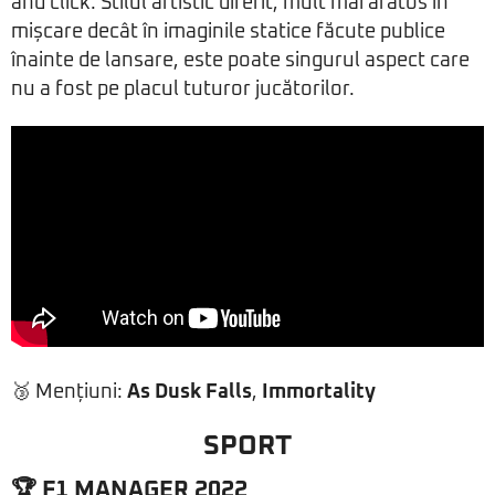
and click. Stilul artistic diferit, mult mai arătos în
mișcare decât în imaginile statice făcute publice
înainte de lansare, este poate singurul aspect care
nu a fost pe placul tuturor jucătorilor.
🥉 Mențiuni:
As Dusk Falls
,
Immortality
SPORT
🏆 F1 MANAGER 2022