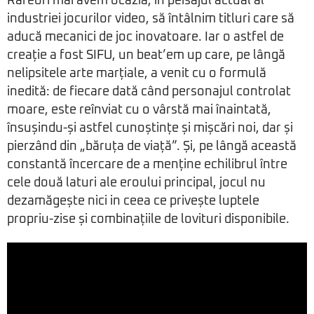
Rareori mai avem ocazia, în peisajul actual al
industriei jocurilor video, să întâlnim titluri care să
aducă mecanici de joc inovatoare. Iar o astfel de
creație a fost SIFU, un beat’em up care, pe lângă
nelipsitele arte marțiale, a venit cu o formulă
inedită: de fiecare dată când personajul controlat
moare, este reînviat cu o vârstă mai înaintată,
însușindu-și astfel cunoștințe și mișcări noi, dar și
pierzând din „băruța de viață”. Și, pe lângă această
constantă încercare de a menține echilibrul între
cele două laturi ale eroului principal, jocul nu
dezamăgește nici in ceea ce privește luptele
propriu-zise și combinațiile de lovituri disponibile.