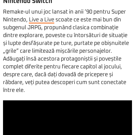
Nintendo Switch
Remake-ul unui joc lansat in anii ’90 pentru Super
Nintendo,
Live a Live
scoate ce este mai bun din
subgenul JRPG, propunând clasica combinație
dintre explorare, poveste cu întorsături de situație
și lupte desfășurate pe ture, purtate pe obișnuitele
„grile” care limitează mișcările personajelor.
Adăugați însă acestora protagoniștii și poveștile
complet diferite pentru fiecare capitol al jocului,
despre care, dacă dați dovadă de pricepere și
răbdare, veți putea descoperi cum sunt conectate
între ele.