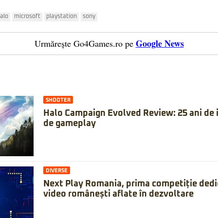
alo
microsoft
playstation
sony
Google News
Urmărește Go4Games.ro pe
SHOOTER
Halo Campaign Evolved Review: 25 ani de is
de gameplay
DIVERSE
Next Play Romania, prima competiție dedic
video românești aflate în dezvoltare