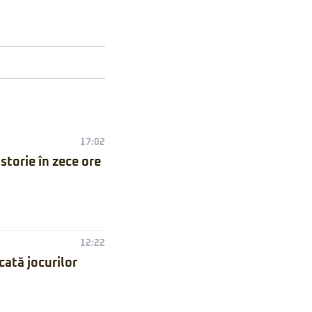
17:02
torie în zece ore
12:22
ată jocurilor