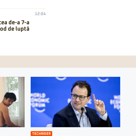
12:04
cea de-a 7-a
mod de luptă
TECHRIDER