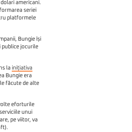
 dolari americani.
formarea seriei
ntru platformele
mpanii, Bungie își
 publice jocurile
uns la
inițiativa
rea Bungie era
le făcute de alte
olte eforturile
serviciile unui
re, pe viitor, va
ft).