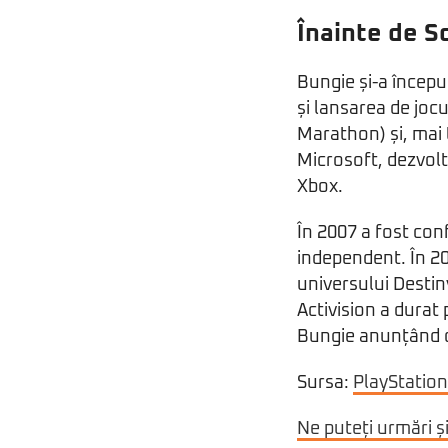
Înainte de S
Bungie și-a început
și lansarea de joc
Marathon) și, mai 
Microsoft, dezvoltâ
Xbox.
În 2007 a fost con
independent. În 20
universului Destiny
Activision a durat
Bungie anunțând că
Sursa:
PlayStation
Ne puteți urmări ș