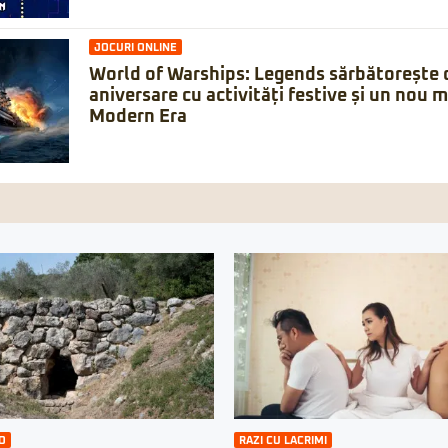
JOCURI ONLINE
World of Warships: Legends sărbătorește 
aniversare cu activități festive și un nou 
Modern Era
O
RAZI CU LACRIMI