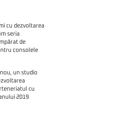
nimi cu dezvoltarea
um seria
umpărat de
pentru consolele
 nou, un studio
ezvoltarea
arteneriatul cu
 anului 2019