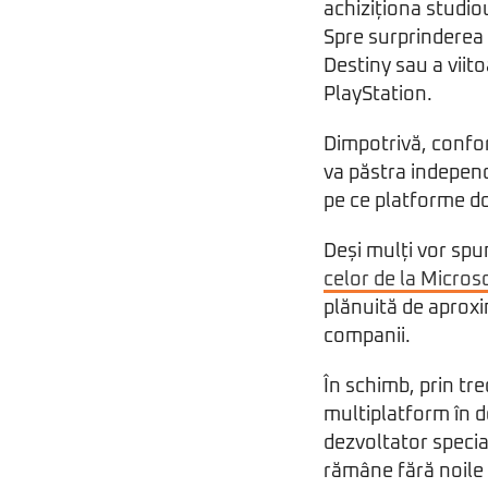
achiziționa studiou
Spre surprinderea 
Destiny sau a viito
PlayStation.
Dimpotrivă, confor
va păstra independe
pe ce platforme d
Deși mulți vor spu
celor de la Micros
plănuită de aproxi
companii.
În schimb, prin tr
multiplatform în do
dezvoltator special
rămâne fără noile t