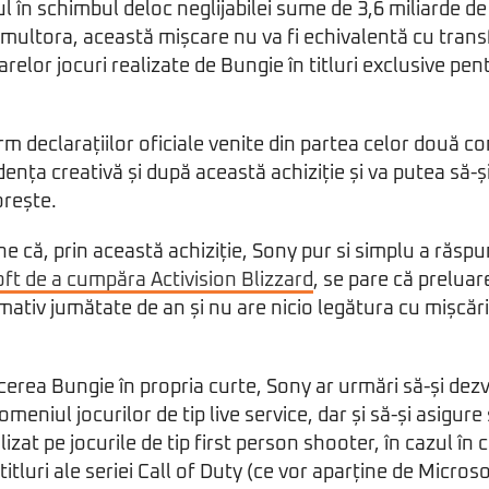
l în schimbul deloc neglijabilei sume de 3,6 miliarde de
multora, această mișcare nu va fi echivalentă cu trans
arelor jocuri realizate de Bungie în titluri exclusive pe
m declarațiilor oficiale venite din partea celor două co
nța creativă și după această achiziție și va putea să-și
orește.
ne că, prin această achiziție, Sony pur si simplu a răsp
oft de a cumpăra Activision Blizzard
, se pare că prelua
mativ jumătate de an și nu are nicio legătura cu mișcări
ecerea Bungie în propria curte, Sony ar urmări să-și dezv
meniul jocurilor de tip live service, dar și să-și asigure 
izat pe jocurile de tip first person shooter, în cazul în ca
itluri ale seriei Call of Duty (ce vor aparține de Microso