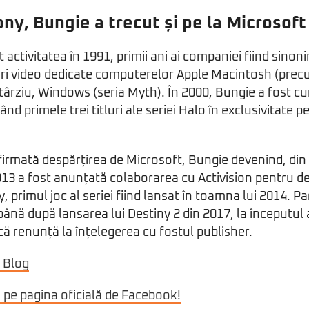
ony, Bungie a trecut și pe la Microsoft
 activitatea în 1991, primii ani ai companiei fiind sino
uri video dedicate computerelor Apple Macintosh (prec
târziu, Windows (seria Myth). În 2000, Bungie a fost c
nd primele trei titluri ale seriei Halo în exclusivitate 
firmată despărțirea de Microsoft, Bungie devenind, din
13 a fost anunțată colaborarea cu Activision pentru d
, primul joc al seriei fiind lansat în toamna lui 2014. P
 până după lansarea lui Destiny 2 din 2017, la începutul
 renunță la înțelegerea cu fostul publisher.
 Blog
i pe pagina oficială de Facebook!