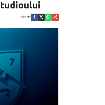
studioului
Share: