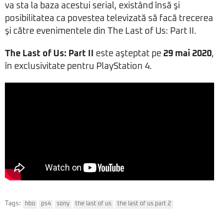
va sta la baza acestui serial, existând însă şi
posibilitatea ca povestea televizată să facă trecerea
şi către evenimentele din The Last of Us: Part II.
The Last of Us: Part II
este aşteptat pe
29 mai 2020
,
în exclusivitate pentru PlayStation 4.
Tags:
hbo
ps4
sony
the last of us
the last of us part 2