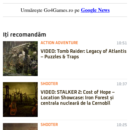
Google News
Urmărește Go4Games.ro pe
Iți recomandăm
ACTION ADVENTURE
10:51
VIDEO: Tomb Raider: Legacy of Atlantis
– Puzzles & Traps
SHOOTER
10:37
VIDEO: STALKER 2: Cost of Hope –
Location Showcase: Iron Forest și
centrala nucleară de la Cernobîl
SHOOTER
10:25