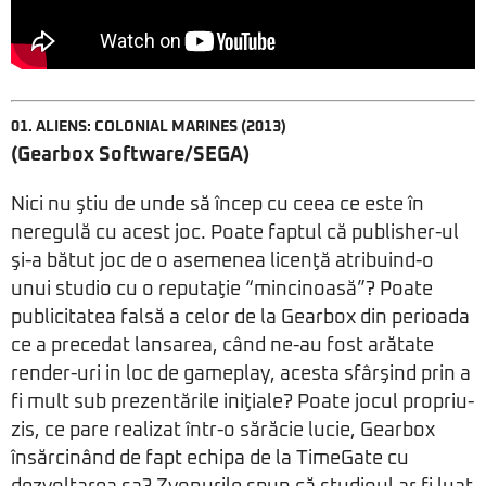
01.
ALIENS: COLONIAL MARINES
(2013)
(Gearbox Software/SEGA)
Nici nu ştiu de unde să încep cu ceea ce este în
neregulă cu acest joc. Poate faptul că publisher-ul
şi-a bătut joc de o asemenea licenţă atribuind-o
unui studio cu o reputaţie “mincinoasă”? Poate
publicitatea falsă a celor de la Gearbox din perioada
ce a precedat lansarea, când ne-au fost arătate
render-uri in loc de gameplay, acesta sfârşind prin a
fi mult sub prezentările iniţiale? Poate jocul propriu-
zis, ce pare realizat într-o sărăcie lucie, Gearbox
însărcinând de fapt echipa de la TimeGate cu