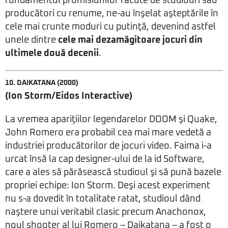
fundamentul promisiunilor făcute de studiouri sau
producători cu renume, ne-au înşelat aşteptările în
cele mai crunte moduri cu putinţă, devenind astfel
unele dintre
cele mai dezamăgitoare jocuri din
ultimele două decenii
.
10. DAIKATANA (2000)
(Ion Storm/Eidos Interactive)
La vremea apariţiilor legendarelor DOOM şi Quake,
John Romero era probabil cea mai mare vedetă a
industriei producătorilor de jocuri video. Faima i-a
urcat însă la cap designer-ului de la id Software,
care a ales să părăsească studioul şi să pună bazele
propriei echipe: Ion Storm. Deşi acest experiment
nu s-a dovedit în totalitate ratat, studioul dând
naştere unui veritabil clasic precum Anachonox,
noul shooter al lui Romero – Daikatana – a fost o