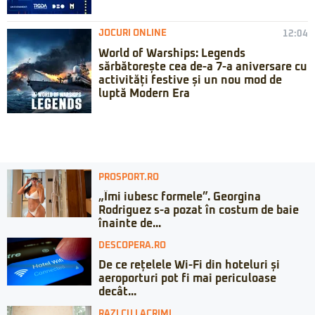
JOCURI ONLINE
12:04
World of Warships: Legends
sărbătorește cea de-a 7-a aniversare cu
activități festive și un nou mod de
luptă Modern Era
PROSPORT.RO
„Îmi iubesc formele”. Georgina
Rodriguez s-a pozat în costum de baie
înainte de...
DESCOPERA.RO
De ce rețelele Wi-Fi din hoteluri și
aeroporturi pot fi mai periculoase
decât...
RAZI CU LACRIMI