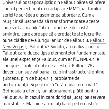
Universul postapocaliptic din Fallout părea să ofere
cadrul perfect pentru o adaptare MMO, iar fanilor
seriei le surâdea o asemenea abordare. Cum a
reuşit însă Bethesda să transforme toate aceste
ipoteze favorabile într-o concluzie de tristă
amintire, care aproape că a erodat toate lucrurile
bune clădite de-a lungul anilor de Fallout 3,
Fallout:
New Vegas
şi Fallout 4? Simplu, au realizat un joc
Fallout care ducea lipsa elementelor fundamentale
ale unei experienţe Fallout, cum ar fi… NPC-urile
sau quest-urile oferite de acestea. Fallout 76 a
devenit un suvival banal, cu o infrastructură online
şubredă, plin de bug-uri şi probleme de
performanţă. Şi pentru că “grămada cerea vârf”,
Bethesda a oferit şi un abonament plătit pentru
Fallout 76, în cazul în care doriţi să jucaţi pe servere
mai stabile. Mai bine aruncaţi banii pe fereastră.