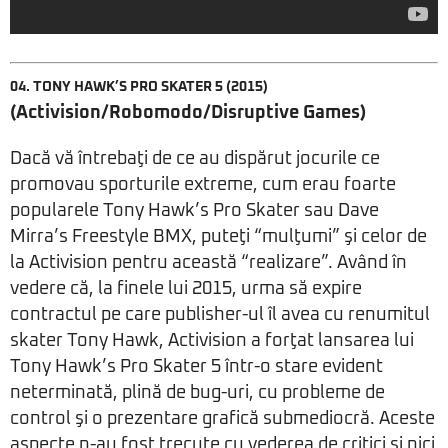
04. TONY HAWK’S PRO SKATER 5 (2015)
(Activision/Robomodo/Disruptive Games)
Dacă vă întrebaţi de ce au dispărut jocurile ce
promovau sporturile extreme, cum erau foarte
popularele Tony Hawk’s Pro Skater sau Dave
Mirra’s Freestyle BMX, puteţi “mulţumi” şi celor de
la Activision pentru această “realizare”. Având în
vedere că, la finele lui 2015, urma să expire
contractul pe care publisher-ul îl avea cu renumitul
skater Tony Hawk, Activision a forţat lansarea lui
Tony Hawk’s Pro Skater 5 într-o stare evident
neterminată, plină de bug-uri, cu probleme de
control şi o prezentare grafică submediocră. Aceste
aspecte n-au fost trecute cu vederea de critici şi nici