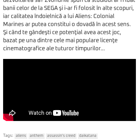
dezvoltarea sa? Zvonurile spun că studioul ar fi luat
banii celor de la SEGA şi i-ar fi folosit în alte scopuri,
iar calitatea îndoielnică a lui Aliens: Colonial
Marines ar putea constitui o dovadă în acest sens.
Şi când te gândeşti ce potenţial avea acest joc,
bazat pe una dintre cele mai populare licenţe
cinematografice ale tuturor timpurilor…
Tags:
aliens
anthem
assassin's creed
daikatana