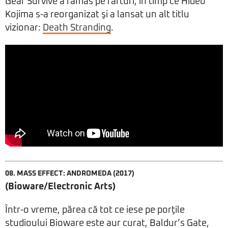
Gear Survive a rămas pe rafturi, în timp ce Hideo
Kojima s-a reorganizat şi a lansat un alt titlu
vizionar:
Death Stranding
.
08. MASS EFFECT: ANDROMEDA (2017)
(Bioware/Electronic Arts)
Într-o vreme, părea că tot ce iese pe porţile
studioului Bioware este aur curat, Baldur’s Gate,