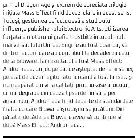
primul Dragon Age şi extrem de apreciata trilogie
iniţială Mass Effect fiind dovezi clare în acest sens.
Totuşi, gestiunea defectuoasă a studioului,
influenţa publisher-ului Electronic Arts, utilizarea
forţată a motorului grafic Frostbite în locul mult
mai versatilului Unreal Engine au fost doar câţiva
dintre factorii care au contribuit la decăderea celor
de la Bioware. Iar rezultatul a fost Mass Effect:
Andromeda, un joc pe cât de aşteptat de fanii seriei,
pe atât de dezamăgitor atunci când a fost lansat. Şi
nu neapărat din vina calităţii propriu-zise a jocului,
ci mai degrabă din cauza lipsei de finisare per
ansamblu, Andromeda fiind departe de standardele
înalte cu care Bioware îşi obişnuise jucătorii. Din
păcate, decăderea Bioware avea să continue şi
după Mass Effect: Andromeda…