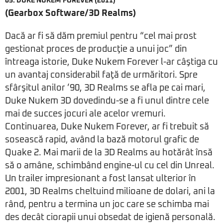
05.
DUKE NUKEM FOREVER
(2011)
(Gearbox Software/3D Realms)
Dacă ar fi să dăm premiul pentru “cel mai prost
gestionat proces de producţie a unui joc” din
întreaga istorie, Duke Nukem Forever l-ar câştiga cu
un avantaj considerabil faţă de urmăritori. Spre
sfârşitul anilor ’90, 3D Realms se afla pe cai mari,
Duke Nukem 3D dovedindu-se a fi unul dintre cele
mai de succes jocuri ale acelor vremuri.
Continuarea, Duke Nukem Forever, ar fi trebuit să
sosească rapid, având la bază motorul grafic de
Quake 2. Mai marii de la 3D Realms au hotărât însă
să o amâne, schimbând engine-ul cu cel din Unreal.
Un trailer impresionant a fost lansat ulterior în
2001, 3D Realms cheltuind milioane de dolari, ani la
rând, pentru a termina un joc care se schimba mai
des decât ciorapii unui obsedat de igienă personală.