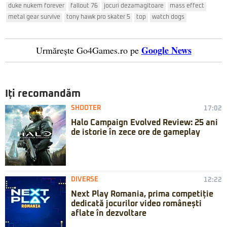
duke nukem forever
fallout 76
jocuri dezamagitoare
mass effect
metal gear survive
tony hawk pro skater 5
top
watch dogs
Google News
Urmărește Go4Games.ro pe
Iți recomandăm
SHOOTER
17:02
Halo Campaign Evolved Review: 25 ani
de istorie în zece ore de gameplay
DIVERSE
12:22
Next Play Romania, prima competiție
dedicată jocurilor video românești
aflate în dezvoltare