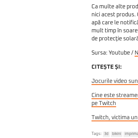
Ca multe alte produ
nici acest produs
apă care le notifi
mult timp în soare
de protecţie solar
Sursa: Youtube /
N
CITEȘTE ȘI:
Jocurile video su
Cine este streamer
pe Twitch
Twitch, victima un
Tags:
3d
bikini
imprim