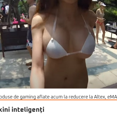
roduse de gaming aflate acum la reducere la Altex, eMA
ini inteligenți