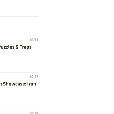
10:51
Puzzles & Traps
10:37
n Showcase: Iron
10:25