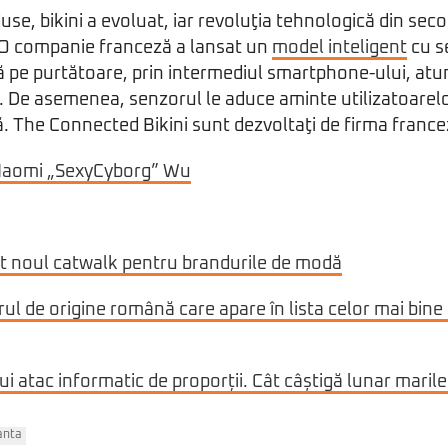
se, bikini a evoluat, iar revoluţia tehnologică din seco
. O companie franceză a lansat un
model inteligent
cu s
că pe purtătoare, prin intermediul smartphone-ului, atu
. De asemenea, senzorul le aduce aminte utilizatoarel
ă. The Connected Bikini sunt dezvoltaţi de firma france
aomi „SexyCyborg” Wu
nt noul catwalk pentru brandurile de modă
ul de origine română care apare în lista celor mai bine p
ui atac informatic de proporții. Cât câștigă lunar maril
anta