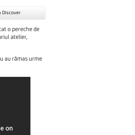
n Discover
tat o pereche de
riul atelier,
 Nu au rămas urme