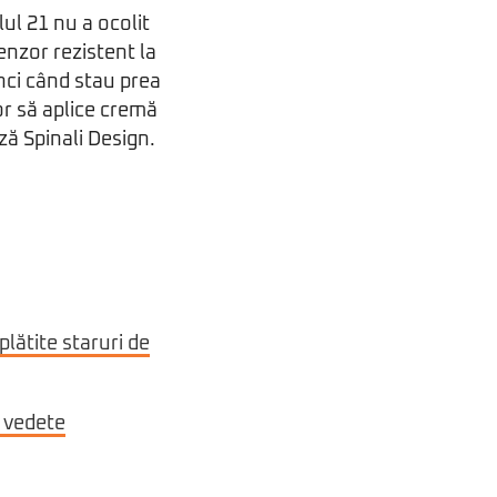
lul 21 nu a ocolit
enzor rezistent la
nci când stau prea
or să aplice cremă
ză Spinali Design.
lătite staruri de
e vedete