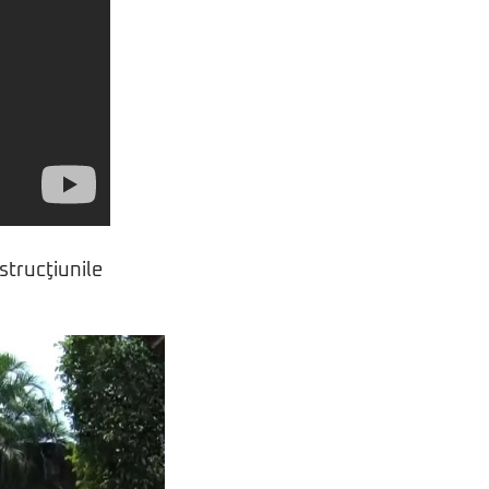
nstrucţiunile