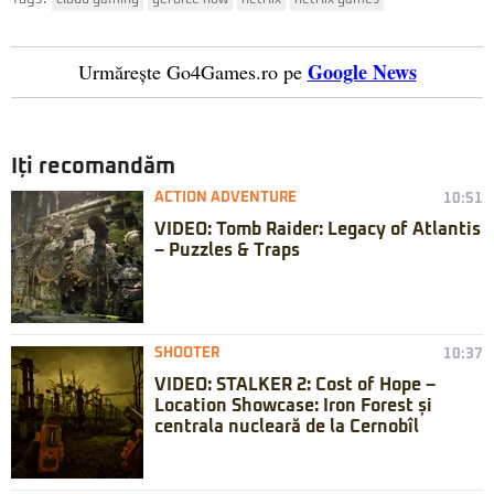
cloud gaming
geforce now
netflix
netflix games
Google News
Urmărește Go4Games.ro pe
Iți recomandăm
ACTION ADVENTURE
10:51
VIDEO: Tomb Raider: Legacy of Atlantis
– Puzzles & Traps
SHOOTER
10:37
VIDEO: STALKER 2: Cost of Hope –
Location Showcase: Iron Forest și
centrala nucleară de la Cernobîl