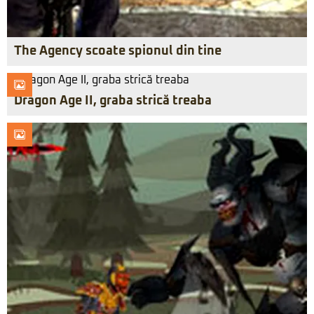
The Agency scoate spionul din tine
Dragon Age II, graba strică treaba