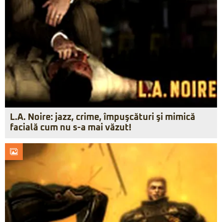
L.A. Noire: jazz, crime, împuşcături şi mimică
facială cum nu s-a mai văzut!