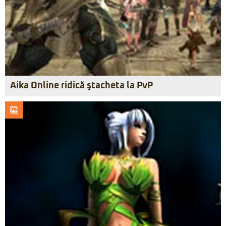
Aika Online ridică ştacheta la PvP