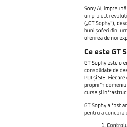
Sony AI, împreună 
un proiect revoluț
(„GT Sophy”), desc
buni șoferi din lu
oferirea de noi ex
Ce este GT 
GT Sophy este o e
consolidate de dee
PDI și SIE. Fiecar
proprii în domeniul
curse și infrastru
GT Sophy a fost an
pentru a concura c
Controlu