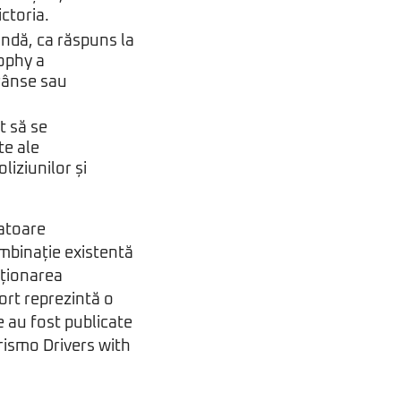
ctoria.
cundă, ca răspuns la
Sophy a
rânse sau
t să se
te ale
liziunilor și
vatoare
ombinație existentă
cționarea
ort reprezintă o
le au fost publicate
urismo Drivers with