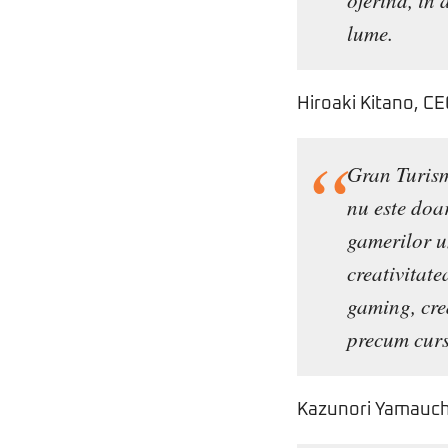
oferind, în 
lume.
Hiroaki Kitano, CE
Gran Turism
nu este doar
gamerilor un
creativitate
gaming, cre
precum curs
Kazunori Yamauchi,