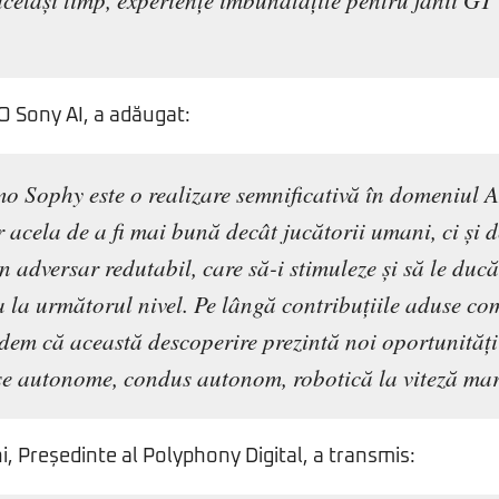
același timp, experiențe îmbunătățite pentru fanii GT
O Sony AI, a adăugat:
o Sophy este o realizare semnificativă în domeniul AI
 acela de a fi mai bună decât jucătorii umani, ci și de
 adversar redutabil, care să-i stimuleze și să le ducă 
a la următorul nivel. Pe lângă contribuțiile aduse co
dem că această descoperire prezintă noi oportunități
e autonome, condus autonom, robotică la viteză mare
 Președinte al Polyphony Digital, a transmis: