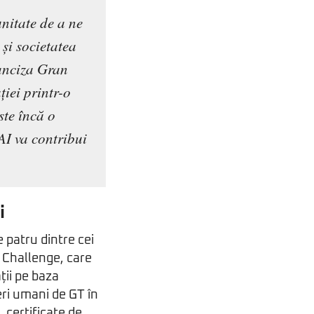
unitate de a ne
 și societatea
ranciza Gran
iei printr-o
ste încă o
 AI va contribui
i
e patru dintre cei
 Challenge, care
ții pe baza
eri umani de GT în
certificate de