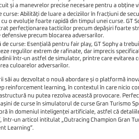
rcuit și a manevrelor precise necesare pentru a obține vi
e curse: Abilități de luare a deciziilor în fracțiuni de se
le cu o evoluție foarte rapidă din timpul unei curse. GT 
at perfecționarea tacticilor precum depășiri foarte st
defensive precum blocarea adversarilor.
 de curse: Esențială pentru fair play, GT Sophy a trebui
ze regulilor extrem de rafinate, dar imprecis specifica
dinii într-un astfel de simulator, printre care evitarea co
rea culoarelor adversarilor.
rii săi au dezvoltat o nouă abordare și o platformă ino
p reinforcement learning, în contextul în care nicio c
frastructură nu putea rezolva această provocare. Perfe
șini de curse în simulatorul de curse Gran Turismo Sp
ă în domeniul inteligenței artificiale, astfel că detalii
”, într-un articol intitulat „Outracing Champion Gran T
nt Learning”.