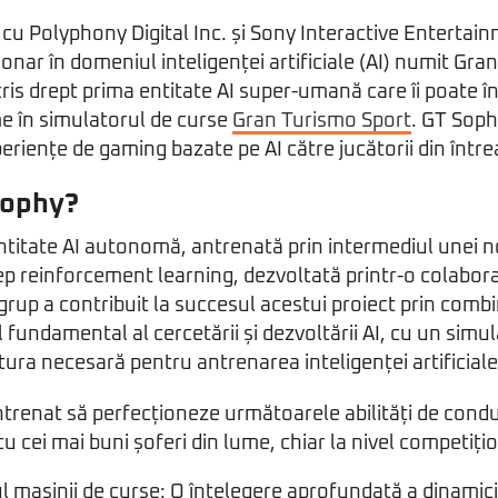
cu Polyphony Digital Inc. și Sony Interactive Entertai
ionar în domeniul inteligenței artificiale (AI) numit Gr
ris drept prima entitate AI super-umană care îi poate în
me în simulatorul de curse
Gran Turismo Sport
. GT Soph
periențe de gaming bazate pe AI către jucătorii din într
Sophy?
ntitate AI autonomă, antrenată prin intermediul unei n
p reinforcement learning, dezvoltată printr-o colabora
e grup a contribuit la succesul acestui proiect prin comb
 fundamental al cercetării și dezvoltării AI, cu un simul
ctura necesară pentru antrenarea inteligenței artificial
trenat să perfecționeze următoarele abilități de cond
u cei mai buni șoferi din lume, chiar la nivel competițio
l mașinii de curse: O înțelegere aprofundată a dinamicii