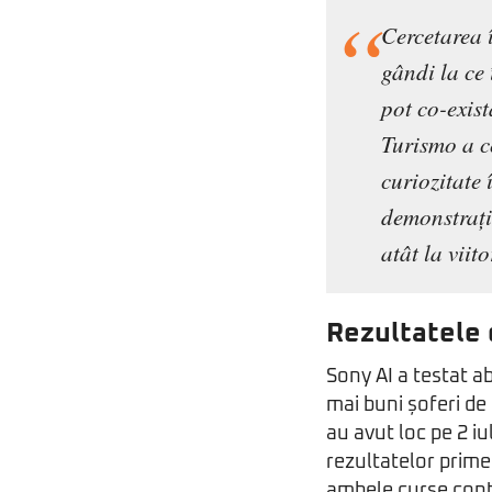
Cercetarea î
gândi la ce 
pot co-exis
Turismo a c
curiozitate
demonstrație
atât la viit
Rezultatele 
Sony AI a testat ab
mai buni șoferi d
au avut loc pe 2 iu
rezultatelor prime
ambele curse cont