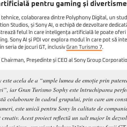
artificială pentru gaming și divertism
e tehnice, colaborarea dintre Polyphony Digital, un stu
tion Studios, și Sony AI, o echipă de dezvoltare dedicat
trează felul în care inteligența artificială le poate oferi
ng. Sony AI și PDI vor explora modul în care pot să in
in seria de jocuri GT, inclusiv
Gran Turismo 7
.
 Chairman, Președinte și CEO al Sony Group Corporatio
 este acela de a “umple lumea de emoție prin puterea 
ei”, iar Gran Turismo Sophy este întruchiparea perfe
stă colaborare în cadrul grupului, prin care am constr
ameri, este unică pentru Sony în calitate de compani
 creativ. Acest proiect reflectă un salt major în dezvo