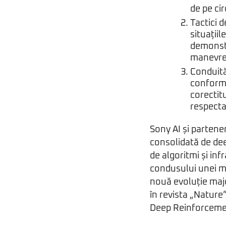
de pe ci
Tactici d
situații
demonstr
manevre 
Conduită
conforme
corectitu
respecta
Sony AI și partene
consolidată de dee
de algoritmi și in
condusului unei ma
nouă evoluție major
în revista „Nature
Deep Reinforceme