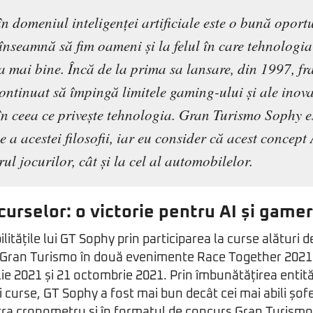
n domeniul inteligenței artificiale este o bună oport
înseamnă să fim oameni și la felul în care tehnologia
ta mai bine. Încă de la prima sa lansare, din 1997, f
ontinuat să împingă limitele gaming-ului și ale inovaț
 în ceea ce privește tehnologia. Gran Turismo Sophy e
 a acestei filosofii, iar eu consider că acest concept
orul jocurilor, cât și la cel al automobilelor.
curselor: o victorie pentru AI și gamer
ilitățile lui GT Sophy prin participarea la curse alături d
e Gran Turismo în două evenimente Race Together 2021
lie 2021 și 21 octombrie 2021. Prin îmbunătățirea entită
i curse, GT Sophy a fost mai bun decât cei mai abili șof
ra cronometru și în formatul de concurs Gran Turismo, 