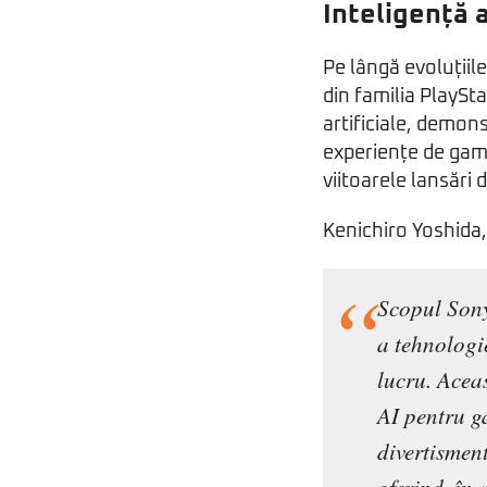
Inteligență 
Pe lângă evoluțiil
din familia PlaySta
artificiale, demons
experiențe de gami
viitoarele lansări d
Kenichiro Yoshida,
Scopul Sony
a tehnologi
lucru. Acea
AI pentru g
divertisment