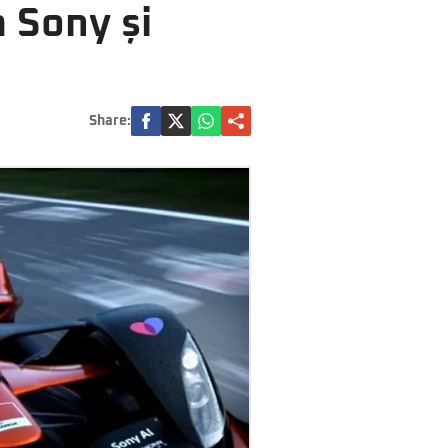
a Sony și
Share: