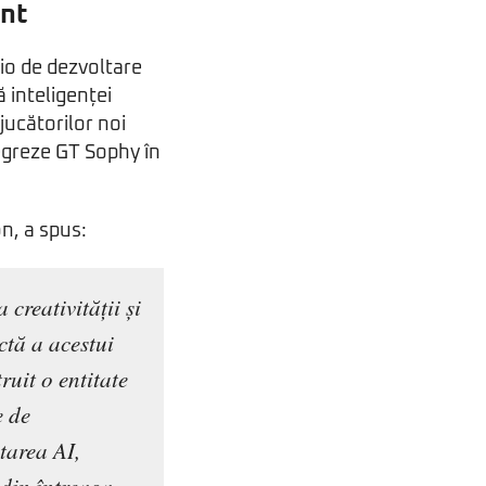
ent
dio de dezvoltare
ă inteligenței
 jucătorilor noi
tegreze GT Sophy în
n, a spus:
creativității și
ctă a acestui
uit o entitate
e de
ltarea AI,