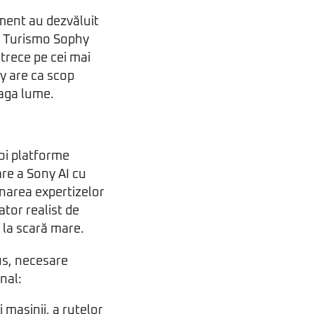
nment au dezvăluit
an Turismo Sophy
trece pe cei mai
y are ca scop
eaga lume.
oi platforme
re a Sony AI cu
inarea expertizelor
ator realist de
e la scară mare.
us, necesare
nal:
 mașinii, a rutelor