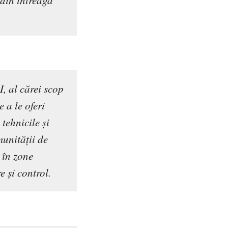
 din întreaga
, al cărei scop
 a le oferi
tehnicile și
munității de
 în zone
 și control.