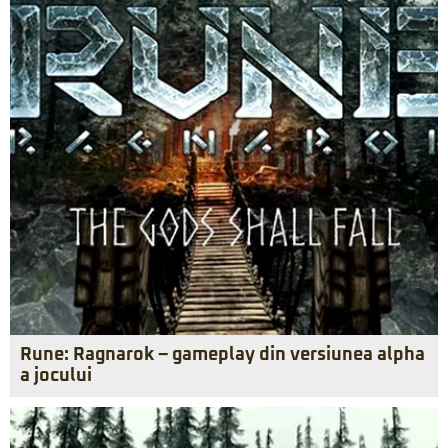
Rune: Ragnarok – gameplay din versiunea alpha
a jocului