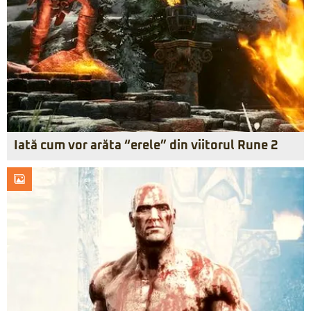
Iată cum vor arăta “erele” din viitorul Rune 2