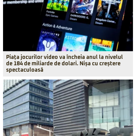
Piața jocurilor video va încheia anul la nivelul
de 184 de miliarde de dolari. Nișa cu creștere
spectaculoasă