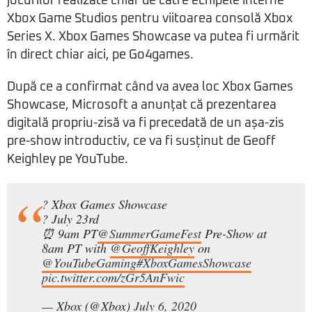
jocurilor realizate chiar de către echipele interne
Xbox Game Studios pentru viitoarea consolă Xbox
Series X. Xbox Games Showcase va putea fi urmărit
în direct chiar aici, pe Go4games.
După ce a confirmat când va avea loc Xbox Games
Showcase, Microsoft a anunțat că prezentarea
digitală propriu-zisă va fi precedată de un așa-zis
pre-show introductiv, ce va fi susținut de Geoff
Keighley pe YouTube.
? Xbox Games Showcase
? July 23rd
⏰ 9am PT
@SummerGameFest
Pre-Show at
8am PT with
@GeoffKeighley
on
@YouTubeGaming
#XboxGamesShowcase
pic.twitter.com/zGr5AnFwic
— Xbox (@Xbox)
July 6, 2020