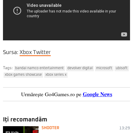
Sursa:
Xbox Twitter
Tags:
bandai namco entertainment
devolver digital
microsoft
ubisoft
xbox games showcase
xbox series x
Google News
Urmărește Go4Games.ro pe
Iți recomandăm
SHOOTER
13:29