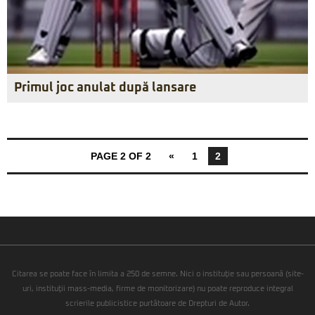
Primul joc anulat după lansare
PAGE 2 OF 2
«
1
2
Citarea se poate face în limita a 250 de semne. Nici o instituţie sau persoană (site-
uri, instituţii mass-media, firme de monitorizare) nu poate reproduce integral
scrierile publicistice purtătoare de Drepturi de Autor.