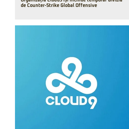
Organizația Cloud9 își închide temporar divizia
de Counter-Strike Global Offensive