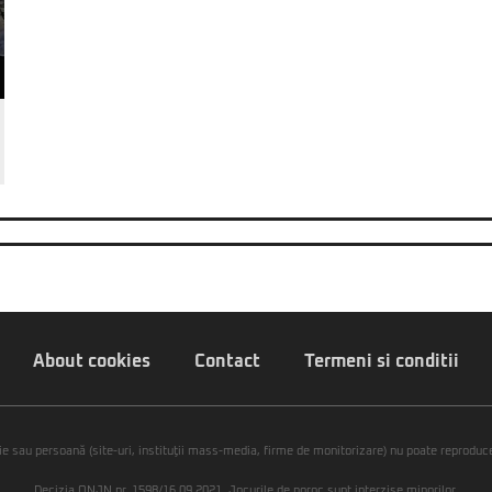
About cookies
Contact
Termeni si conditii
ie sau persoană (site-uri, instituţii mass-media, firme de monitorizare) nu poate reproduce 
Decizia ONJN nr. 1598/16.09.2021. Jocurile de noroc sunt interzise minorilor.