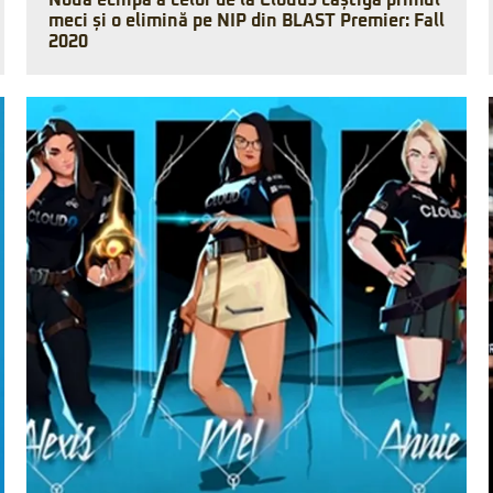
Noua echipă a celor de la Cloud9 câștigă primul
meci și o elimină pe NIP din BLAST Premier: Fall
2020