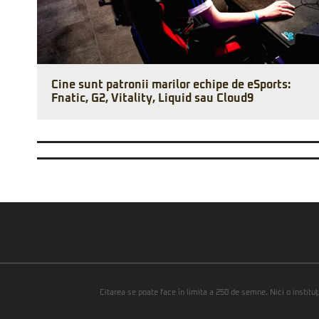
Cine sunt patronii marilor echipe de eSports:
Fnatic, G2, Vitality, Liquid sau Cloud9
Citarea se poate face în limita a 250 de semne. Nici o instituţ