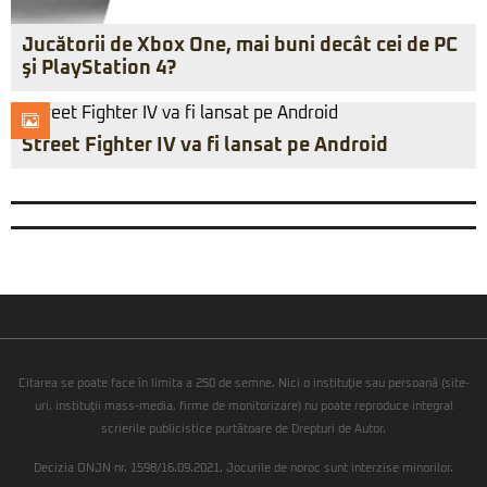
Jucătorii de Xbox One, mai buni decât cei de PC
şi PlayStation 4?
Street Fighter IV va fi lansat pe Android
Citarea se poate face în limita a 250 de semne. Nici o instituţie sau persoană (site-
uri, instituţii mass-media, firme de monitorizare) nu poate reproduce integral
scrierile publicistice purtătoare de Drepturi de Autor.
Decizia ONJN nr. 1598/16.09.2021. Jocurile de noroc sunt interzise minorilor.