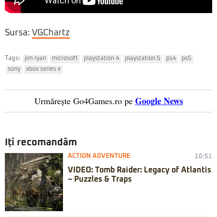
Sursa:
VGChartz
Tags:
jim ryan
microsoft
playstation 4
playstation 5
ps4
ps5
sony
xbox series x
Google News
Urmărește Go4Games.ro pe
Iți recomandăm
ACTION ADVENTURE
10:51
VIDEO: Tomb Raider: Legacy of Atlantis
– Puzzles & Traps