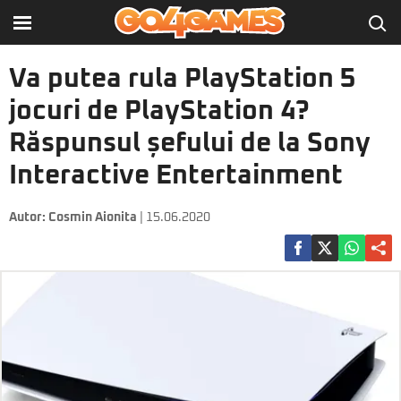
Va putea rula PlayStation 5
jocuri de PlayStation 4?
Răspunsul șefului de la Sony
Interactive Entertainment
Autor:
Cosmin Aionita
| 15.06.2020