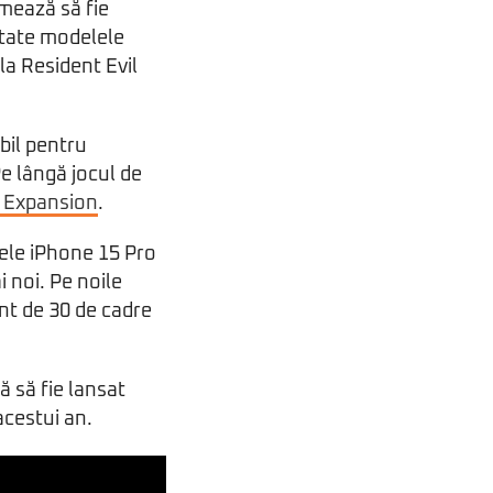
rmează să fie
otate modelele
la Resident Evil
bil pentru
e lângă jocul de
 Expansion
.
dele iPhone 15 Pro
i noi. Pe noile
ant de 30 de cadre
ă să fie lansat
acestui an.