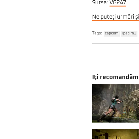
Sursa:
VG247
Ne puteți urmări ș
Tags:
capcom
ipad m1
Iți recomandăm