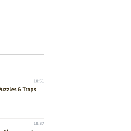
10:51
Puzzles & Traps
10:37