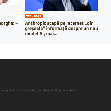
TECHRIDER
orghe: –
Anthropic scapă pe internet „din
greșeală” informații despre un nou
model AI, mai...
integral scrierile publicistice purtătoare de Drepturi de Autor.