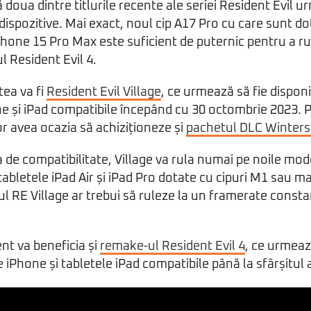
doua dintre titlurile recente ale seriei Resident Evil u
dispozitive. Mai exact, noul cip A17 Pro cu care sunt d
Phone 15 Pro Max este suficient de puternic pentru a ru
l Resident Evil 4.
tea va fi
Resident Evil Village
, ce urmează să fie disponi
ne și iPad compatibile începând cu 30 octombrie 2023. P
vor avea ocazia să achiziționeze și
pachetul DLC Winters
a de compatibilitate, Village va rula numai pe noile mo
abletele iPad Air și iPad Pro dotate cu cipuri M1 sau ma
ul RE Village ar trebui să ruleze la un framerate const
nt va beneficia și
remake-ul Resident Evil 4
, ce urmeaz
 iPhone și tabletele iPad compatibile până la sfârșitul 