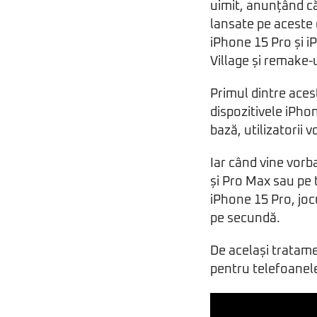
uimit, anunțând că 
lansate pe aceste 
iPhone 15 Pro și i
Village și remake-u
Primul dintre aces
dispozitivele iPho
bază, utilizatorii 
Iar când vine vorb
și Pro Max sau pe t
iPhone 15 Pro, joc
pe secundă.
De același tratame
pentru telefoanele