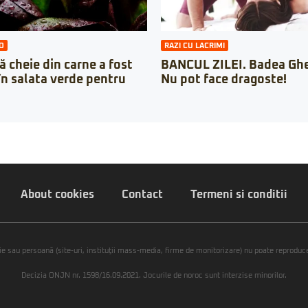
O
RAZI CU LACRIMI
ă cheie din carne a fost
BANCUL ZILEI. Badea Ghe
în salata verde pentru
Nu pot face dragoste!
About cookies
Contact
Termeni si conditii
ie sau persoană (site-uri, instituţii mass-media, firme de monitorizare) nu poate reproduce 
Decizia ONJN nr. 1598/16.09.2021. Jocurile de noroc sunt interzise minorilor.