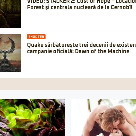
VIDEO: STALKER 2: Cost of Hope – Locatio
Forest și centrala nucleară de la Cernobîl
SHOOTER
Quake sărbătorește trei decenii de existe
campanie oficială: Dawn of the Machine