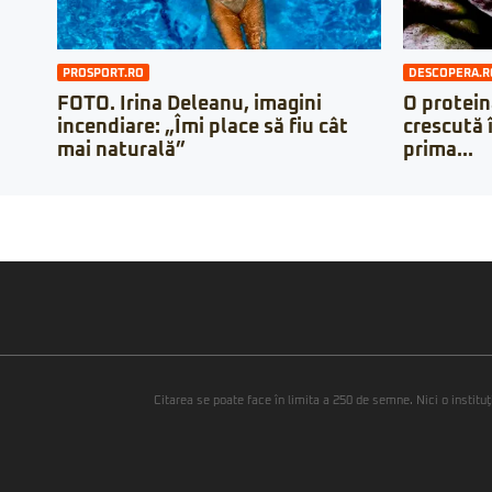
PROSPORT.RO
DESCOPERA.R
FOTO. Irina Deleanu, imagini
O protein
incendiare: „Îmi place să fiu cât
crescută 
mai naturală”
prima...
Citarea se poate face în limita a 250 de semne. Nici o instituţ