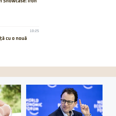
n Showcase: Iron
10:25
nță cu o nouă