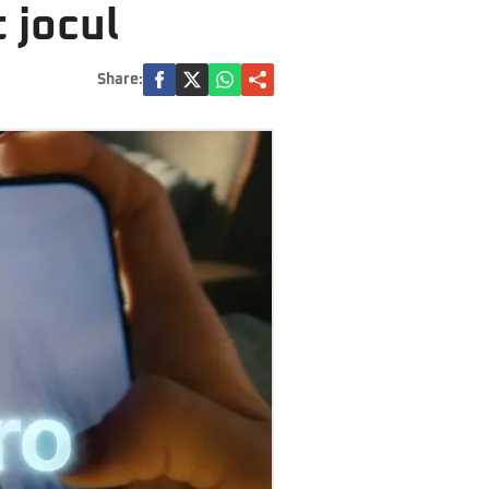
t jocul
Share: