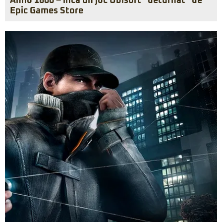
Anno 1800 – încă un joc Ubisoft “deturnat” de
Epic Games Store