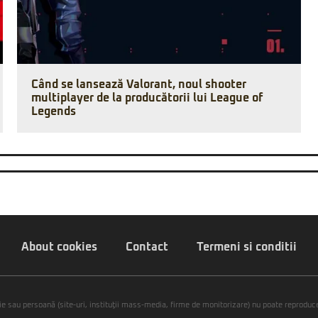
Când se lansează Valorant, noul shooter
multiplayer de la producătorii lui League of
Legends
About cookies
Contact
Termeni si conditii
ie sau persoană (site-uri, instituţii mass-media, firme de monitorizare) nu poate reproduce 