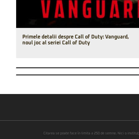
Primele detalii despre Call of Duty: Vanguard,
noul joc al seriei Call of Duty
Citarea se poate face în limita a 250 de semne. Nici o instituţ