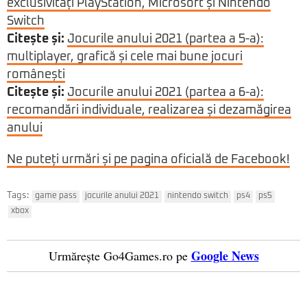
exclusivități PlayStation, Microsoft și Nintendo
Switch
Citește și:
Jocurile anului 2021 (partea a 5-a):
multiplayer, grafică și cele mai bune jocuri
românești
Citește și:
Jocurile anului 2021 (partea a 6-a):
recomandări individuale, realizarea și dezamăgirea
anului
Ne puteți urmări și pe pagina oficială de Facebook!
Tags:
game pass
jocurile anului 2021
nintendo switch
ps4
ps5
xbox
Google News
Urmărește Go4Games.ro pe