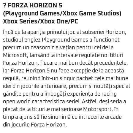
? FORZA HORIZON 5
(Playground Games/Xbox Game Studios)
Xbox Series/Xbox One/PC
Încă de la apariția primului joc al subseriei Horizon,
studioul englez Playground Games a funcționat
precum un ceasornic elvețian pentru cei de la
Microsoft, lansând la intervale regulate noi titluri
Forza Horizon, fiecare mai bun decât precedentele.
Iar Forza Horizon 5 nu face excepție de la această
regulă, reunind într-un singur pachet cele mai bune
idei din jocurile anterioare, precum și noutăți special
gândite pentru a îmbogăți experiența de racing
open world caracteristica seriei. Astfel, deși seria a
plecat de la titlurile mai serioase Motorsport, în
timp a ajuns să fie sinonimă cu întrecerile arcade
din jocurile Forza Horizon.