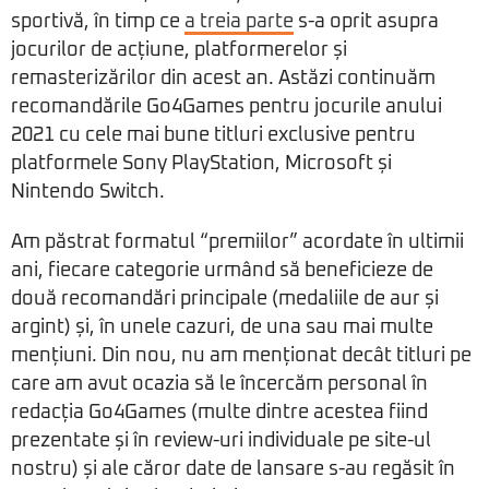
sportivă, în timp ce
a treia parte
s-a oprit asupra
jocurilor de acțiune, platformerelor și
remasterizărilor din acest an. Astăzi continuăm
recomandările Go4Games pentru jocurile anului
2021 cu cele mai bune titluri exclusive pentru
platformele Sony PlayStation, Microsoft și
Nintendo Switch.
Am păstrat formatul “premiilor” acordate în ultimii
ani, fiecare categorie urmând să beneficieze de
două recomandări principale (medaliile de aur și
argint) și, în unele cazuri, de una sau mai multe
mențiuni. Din nou, nu am menționat decât titluri pe
care am avut ocazia să le încercăm personal în
redacția Go4Games (multe dintre acestea fiind
prezentate și în review-uri individuale pe site-ul
nostru) și ale căror date de lansare s-au regăsit în