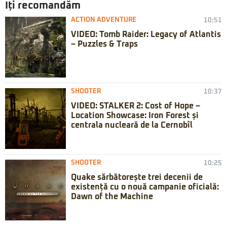
Iți recomandăm
ACTION ADVENTURE
10:51
VIDEO: Tomb Raider: Legacy of Atlantis
– Puzzles & Traps
SHOOTER
10:37
VIDEO: STALKER 2: Cost of Hope –
Location Showcase: Iron Forest și
centrala nucleară de la Cernobîl
SHOOTER
10:25
Quake sărbătorește trei decenii de
existență cu o nouă campanie oficială:
Dawn of the Machine