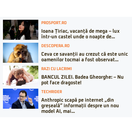
PROSPORT.RO
Ioana Țiriac, vacanță de mega – lux
într-un castel unde o noapte de...
DESCOPERA.RO
Ceva ce savanții au crezut că este unic
oamenilor tocmai a fost observat...
RAZI CU LACRIMI
BANCUL ZILEI. Badea Gheorghe: – Nu
pot face dragoste!
TECHRIDER
Anthropic scapă pe internet „din
greșeală” informații despre un nou
model AI, mai...