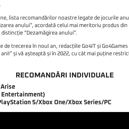
.
ine, lista recomandărilor noastre legate de jocurile anul
izarea anului”, acordată celui mai meritoriu produs din 
a distincție “Dezamăgirea anului”.
nte de trecerea în noul an, redacțiile Go4IT și Go4Game
ani!” și vă așteaptă și în 2022, cu cât mai puține restricț
!
RECOMANDĂRI INDIVIDUALE
 Arise
 Entertainment)
PlayStation 5/Xbox One/Xbox Series/PC