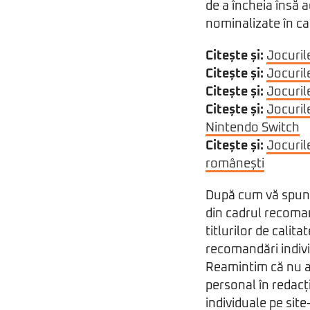
de a încheia însă 
nominalizate în ca
Citește și:
Jocuril
Citește și:
Jocuril
Citește și:
Jocuril
Citește și:
Jocurile
Nintendo Switch
Citește și:
Jocurile
românești
După cum vă spune
din cadrul recoman
titlurilor de cali
recomandări indivi
Reamintim că nu a
personal în redacț
individuale pe site