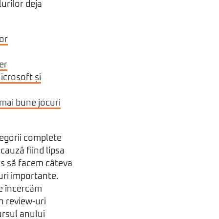
urilor deja
or
er
icrosoft și
 mai bune jocuri
egorii complete
cauză fiind lipsa
mis să facem câteva
uri importante.
le încercăm
n review-uri
ursul anului