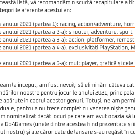
această listă, vă recomandăm o scurtă recapitulare a titl
tegoriile aferente acestui an:
e anului 2021 (partea 1): racing, action/adventure, horr
e anului 2021 (partea a 2-a): shooter, adventure, sport
e anului 2021 (partea a 3-a): action, platformer, remast
 anului 2021 (partea a 4-a): exclusivități PlayStation, M
 anului 2021 (partea a 5-a): multiplayer, grafică și cele
am la început, am fost nevoiți să eliminăm câteva cat
dărilor noastre pentru jocurile anului 2021, principala 
tate apărute în cadrul acestor genuri. Totuși, ne-am per
duale, pentru a nu trece complet cu vederea niște gen
m nominalizat decât jocuri pe care am avut ocazia să 
ia Go4Games (unele dintre acestea fiind prezentate și î
-ul nostru) și ale căror date de lansare s-au regăsit în c