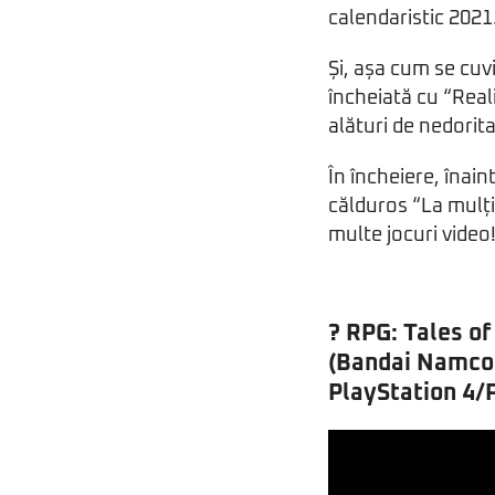
calendaristic 2021
Și, așa cum se cuv
încheiată cu “Real
alături de nedorit
În încheiere, înai
călduros “La mulți 
multe jocuri video
? RPG:
Tales of
(Bandai Namco
PlayStation 4/