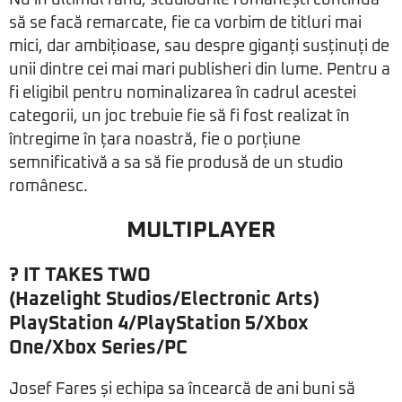
Nu în ultimul rând, studiourile românești continuă
să se facă remarcate, fie ca vorbim de titluri mai
mici, dar ambițioase, sau despre giganți susținuți de
unii dintre cei mai mari publisheri din lume. Pentru a
fi eligibil pentru nominalizarea în cadrul acestei
categorii, un joc trebuie fie să fi fost realizat în
întregime în țara noastră, fie o porțiune
semnificativă a sa să fie produsă de un studio
românesc.
MULTIPLAYER
?
IT TAKES TWO
(Hazelight Studios/Electronic Arts)
PlayStation 4/PlayStation 5/Xbox
One/Xbox Series/PC
Josef Fares și echipa sa încearcă de ani buni să