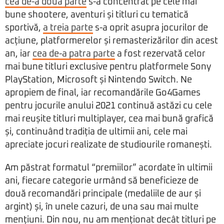
cea de-a doua parte
s-a concentrat pe cele mai
bune shootere, aventuri și titluri cu tematică
sportivă,
a treia parte
s-a oprit asupra jocurilor de
acțiune, platformerelor și remasterizărilor din acest
an, iar
cea de-a patra parte
a fost rezervată celor
mai bune titluri exclusive pentru platformele Sony
PlayStation, Microsoft și Nintendo Switch. Ne
apropiem de final, iar recomandările Go4Games
pentru jocurile anului 2021 continuă astăzi cu cele
mai reușite titluri multiplayer, cea mai bună grafică
și, continuând tradiția de ultimii ani, cele mai
apreciate jocuri realizate de studiourile romanești.
Am păstrat formatul “premiilor” acordate în ultimii
ani, fiecare categorie urmând să beneficieze de
două recomandări principale (medaliile de aur și
argint) și, în unele cazuri, de una sau mai multe
mențiuni. Din nou, nu am menționat decât titluri pe