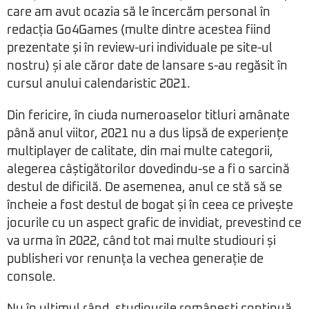
care am avut ocazia să le încercăm personal în
redacția Go4Games (multe dintre acestea fiind
prezentate și în review-uri individuale pe site-ul
nostru) și ale căror date de lansare s-au regăsit în
cursul anului calendaristic 2021.
Din fericire, în ciuda numeroaselor titluri amânate
până anul viitor, 2021 nu a dus lipsă de experiențe
multiplayer de calitate, din mai multe categorii,
alegerea câștigătorilor dovedindu-se a fi o sarcină
destul de dificilă. De asemenea, anul ce stă să se
încheie a fost destul de bogat și în ceea ce privește
jocurile cu un aspect grafic de invidiat, prevestind ce
va urma în 2022, când tot mai multe studiouri și
publisheri vor renunța la vechea generație de
console.