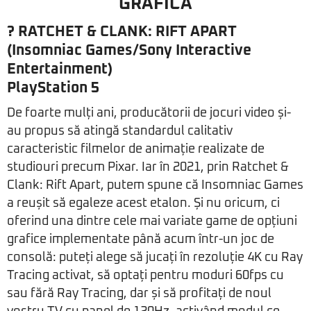
GRAFICĂ
?
RATCHET & CLANK: RIFT APART
(Insomniac Games/Sony Interactive
Entertainment)
PlayStation 5
De foarte mulți ani, producătorii de jocuri video și-
au propus să atingă standardul calitativ
caracteristic filmelor de animație realizate de
studiouri precum Pixar. Iar în 2021, prin Ratchet &
Clank: Rift Apart, putem spune că Insomniac Games
a reușit să egaleze acest etalon. Și nu oricum, ci
oferind una dintre cele mai variate game de opțiuni
grafice implementate până acum într-un joc de
consolă: puteți alege să jucați în rezoluție 4K cu Ray
Tracing activat, să optați pentru moduri 60fps cu
sau fără Ray Tracing, dar și să profitați de noul