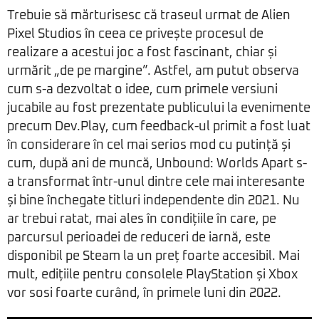
Trebuie să mărturisesc că traseul urmat de Alien
Pixel Studios în ceea ce privește procesul de
realizare a acestui joc a fost fascinant, chiar și
urmărit „de pe margine”. Astfel, am putut observa
cum s-a dezvoltat o idee, cum primele versiuni
jucabile au fost prezentate publicului la evenimente
precum Dev.Play, cum feedback-ul primit a fost luat
în considerare în cel mai serios mod cu putință și
cum, după ani de muncă, Unbound: Worlds Apart s-
a transformat într-unul dintre cele mai interesante
și bine închegate titluri independente din 2021. Nu
ar trebui ratat, mai ales în condițiile în care, pe
parcursul perioadei de reduceri de iarnă, este
disponibil pe Steam la un preț foarte accesibil. Mai
mult, edițiile pentru consolele PlayStation și Xbox
vor sosi foarte curând, în primele luni din 2022.