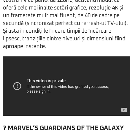
vostru TV cu panel de 120Hz, activând modul ce
oferă cele mai înalte setări grafice, rezoluție 4K și
un framerate mult mai fluent, de 40 de cadre pe
secundă (sincronizat perfect cu refresh-ul TV-ului).
Și asta în condițiile în care timpii de încărcare
lipsesc, tranzițiile dintre niveluri și dimensiuni fiind
aproape instante.
?
MARVEL’S GUARDIANS OF THE GALAXY