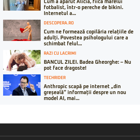
Cum a apărut Alicia, fiica marelui
fotbalist, într-o pereche de bikini.
Internetul a...
DESCOPERA.RO
Cum ne formează copilăria relațiile de
adulți. Povestea psihologului care a
schimbat felul...
RAZI CU LACRIMI
BANCUL ZILEI. Badea Gheorghe: – Nu
pot face dragoste!
TECHRIDER
Anthropic scapă pe internet „din
greșeală” informații despre un nou
model AI, mai...