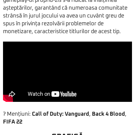
gameplay-ul propriu-zis s-a ridicat la înălțimea
așteptărilor, garantând că numeroasa comunitate
strânsă în jurul jocului va avea un cuvânt greu de
spus în privința rezolvării problemelor de
monetizare, caracteristice titlurilor de acest tip.
? Mențiuni:
Call of Duty: Vanguard
,
Back 4 Blood
,
FIFA 22