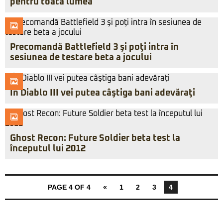
pentru toată lumea
Precomandă Battlefield 3 şi poţi intra în
sesiunea de testare beta a jocului
În Diablo III vei putea câştiga bani adevăraţi
Ghost Recon: Future Soldier beta test la
începutul lui 2012
PAGE 4 OF 4
«
1
2
3
4