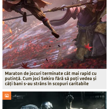
Maraton de jocuri terminate cât mai rapid cu
putință. Cum joci Sekiro fără să poți vedea și
câți bani s-au strâns în scopuri caritabile