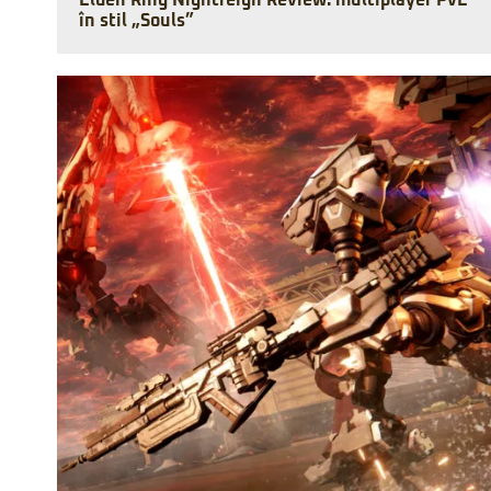
Elden Ring Nightreign Review: multiplayer PvE
în stil „Souls”