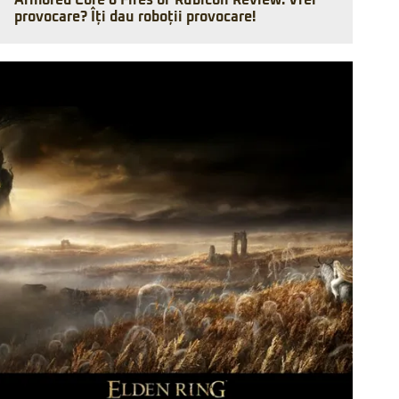
Armored Core 6 Fires of Rubicon Review: Vrei
provocare? Îți dau roboții provocare!