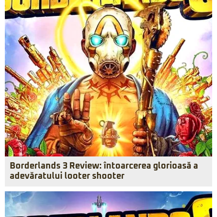
Borderlands 3 Review: întoarcerea glorioasă a
adevăratului looter shooter