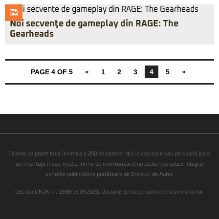
Noi secvenţe de gameplay din RAGE: The
Gearheads
PAGE 4 OF 5
«
1
2
3
4
5
»
Citarea se poate face în limita a 250 de semne. Nici o instituţie sau persoană (site-
uri, instituţii mass-media, firme de monitorizare) nu poate reproduce integral
scrierile publicistice purtătoare de Drepturi de Autor.
Decizia ONJN nr. 1598/16.09.2021. Jocurile de noroc sunt interzise minorilor.